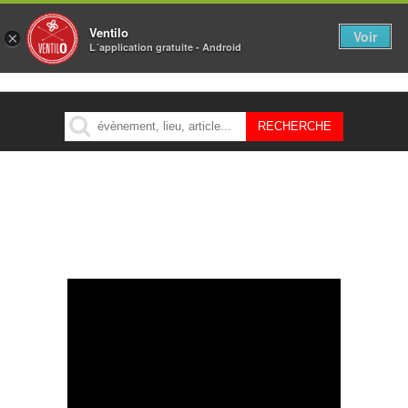
Ventilo
Voir
×
L´application gratuite - Android
MENU