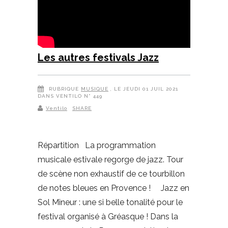
Les autres festivals Jazz
RUBRIQUE
MUSIQUE
, LE JEUDI 01 JUIL 2021
DANS VENTILO N° 449
Ventilo
SHARE
Répartition La programmation
musicale estivale regorge de jazz. Tour
de scène non exhaustif de ce tourbillon
de notes bleues en Provence ! Jazz en
Sol Mineur : une si belle tonalité pour le
festival organisé à Gréasque ! Dans la