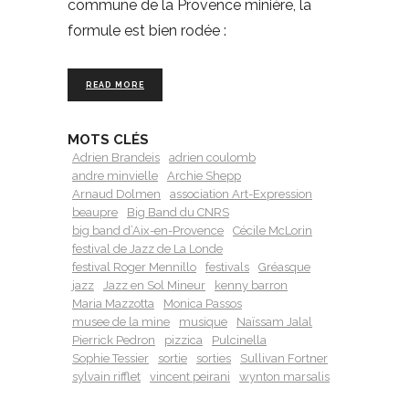
commune de la Provence minière, la
formule est bien rodée :
READ MORE
MOTS CLÉS
Adrien Brandeis
adrien coulomb
andre minvielle
Archie Shepp
Arnaud Dolmen
association Art-Expression
beaupre
Big Band du CNRS
big band d’Aix-en-Provence
Cécile McLorin
festival de Jazz de La Londe
festival Roger Mennillo
festivals
Gréasque
jazz
Jazz en Sol Mineur
kenny barron
Maria Mazzotta
Monica Passos
musee de la mine
musique
Naïssam Jalal
Pierrick Pedron
pizzica
Pulcinella
Sophie Tessier
sortie
sorties
Sullivan Fortner
sylvain rifflet
vincent peirani
wynton marsalis