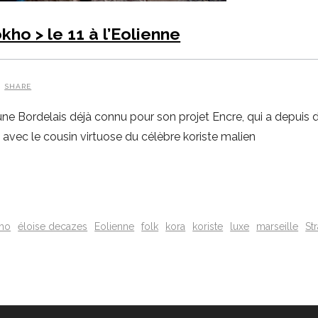
ho > le 11 à l’Eolienne
SHARE
 Bordelais déjà connu pour son projet Encre, qui a depuis délai
 avec le cousin virtuose du célèbre koriste malien
kho
éloise decazes
Eolienne
folk
kora
koriste
luxe
marseille
St