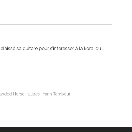
ssé sa guitare pour s’intéresser à la kora, qu’il
randed Horse
talitres
Yann Tambour