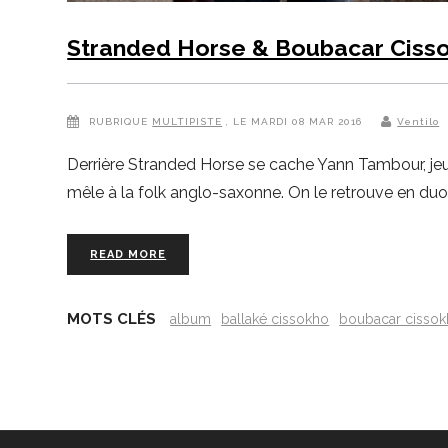
Stranded Horse & Boubacar Cissok
RUBRIQUE
MULTIPISTE
, LE MARDI 08 MAR 2016
Ventilo
Derrière Stranded Horse se cache Yann Tambour, jeune
mêle à la folk anglo-saxonne. On le retrouve en duo
READ MORE
MOTS CLÉS
album
ballaké cissokho
boubacar cisso