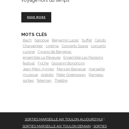
voyage hors du temps
READ MORE
MOTS CLÉS
Bach
baroque
Benjamin Lazar
buffet
Calisto
Charpentier
cinéma
Concerto Soave
concerts
cuisine
Cyrano de Bergerac
ensemble La Rêveuse
Ensemble Les Passions
festival
Friche
Giovanni Bononcini
Jean-Marc Aymes
Mars en Baroque
marseille
musique
oratotio
Peter Greenaway
Rameau
sorties
Teleman
Théâtre
SORTIES MARSEILLE AIX TOULON AUJOURD'HUI
|
SORTIES MARSEILLE AIX TOULON DEMAIN
|
SORTIES