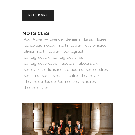
READ MORE
MOTS CLÉS
Aix
Aix-en-Provence
Benjamin Lazar
Istres
jeu de paume aix
martin salvan
olivier istres
olivier martin salvan
pantagruel
pantagruel aix
pantagruel istres
pantagruel théâtre
rabelais
rabelais aix
sortie aix
sortie istres
sorties aix
sorties istres
sortir aix
sortir istres
Théâtre
theatre aix
Théâtre du Jeu de Paume
théâtre istres
théâtre olivier