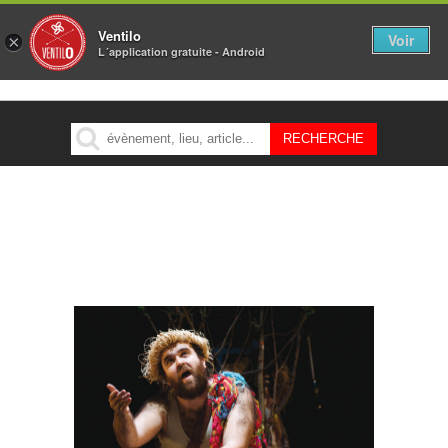
Ventilo
Voir
×
L´application gratuite - Android
MENU