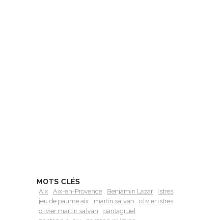
MOTS CLÉS
Aix
Aix-en-Provence
Benjamin Lazar
Istres
jeu de paume aix
martin salvan
olivier istres
olivier martin salvan
pantagruel