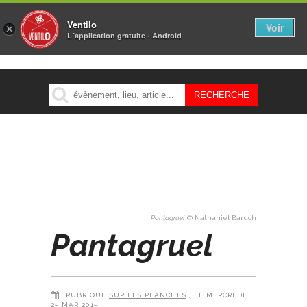
Ventilo
Voir
×
L´application gratuite - Android
MENU
Pantagruel
© Nathaniel Baruch
Pantagruel
RUBRIQUE
SUR LES PLANCHES
, LE MERCREDI
25 MAR 2015