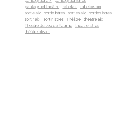
pantagruel aix
pantagruel istres
pantagruel théâtre
rabelais
rabelais aix
sortie aix
sortie istres
sorties aix
sorties istres
sortir aix
sortir istres
Théâtre
theatre aix
Théâtre du Jeu de Paume
théâtre istres
théâtre olivier