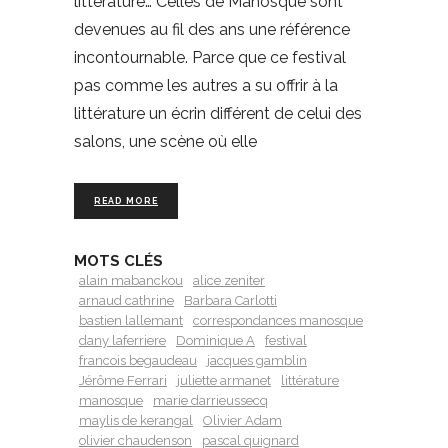
littérature… Celles de Manosque sont
devenues au fil des ans une référence
incontournable. Parce que ce festival
pas comme les autres a su offrir à la
littérature un écrin différent de celui des
salons, une scène où elle
READ MORE
MOTS CLÉS
alain mabanckou
alice zeniter
arnaud cathrine
Barbara Carlotti
bastien lallemant
correspondances manosque
dany laferriere
Dominique A
festival
francois begaudeau
jacques gamblin
Jérôme Ferrari
juliette armanet
littérature
manosque
marie darrieussecq
maylis de kerangal
Olivier Adam
olivier chaudenson
pascal quignard