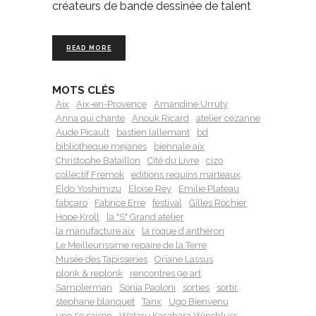
créateurs de bande dessinée de talent
READ MORE
MOTS CLÉS
Aix
Aix-en-Provence
Amandine Urruty
Anna qui chante
Anouk Ricard
atelier cezanne
Aude Picault
bastien lallemant
bd
bibliotheque mejanes
biennale aix
Christophe Bataillon
Cité du Livre
cizo
collectif Fremok
editions requins marteaux
Eldo Yoshimizu
Eloise Rey
Emilie Plateau
fabcaro
Fabrice Erre
festival
Gilles Rochier
Hope Kroll
la "S" Grand atelier
la manufacture aix
la roque d antheron
Le Meilleurissime repaire de la Terre
Musée des Tapisseries
Oriane Lassus
plonk & replonk
rencontres 9e art
Samplerman
Sonia Paoloni
sorties
sortir
stephane blanquet
Tanx
Ugo Bienvenu
une 5e saison
Wataru Kasahara Winshluss