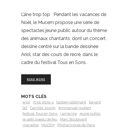
L’âne trop top Pendant les vacances de
Noël, le Mucem propose une série de
spectacles jeune public autour du thème
des animaux chantants, dont un concert
dessiné centré sur la bande dessinée
Ariol, star des cours de récré, dans le
cadre du festival Tous en Sons.
READ MORE
MOTS CLÉS
ariol
Ariol show s
bastien lallemant
bayard
bd
Camille Jourdy
emmanuel guibert
festival Tous en Sons
j aime lire
jeune public
le petit oiseau de feu
Marc Boutavant
marseille
MuCEM
Philharmonie de Paris