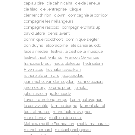
cap au pire
cie cahin caha
cie de l enelle
cie filao
cie l entreprise
Cirque
clement thirion
clown
compagnie le corridor
compagnie les mélangeurs
compagnie rasposo
compagnie what’s up
david lafore
denis lavant
dominique roddthooft
dominique ziegler
don duyns
eldoradome
ete danse au cdc
face a medee
festival la c’est de la musique
festival theatr’enfants
François Cervantes
francoise breut
hauts plateaux
hedi salem
Hivernales
hovnatan avedikian
is there life on mars
jacques dau
jean michel van den eeyden
jeanne beziers
jerome cury
jerome piron
jp nataf
julien asselin
juste heddy
l avenir dure longtemps
l entrepot avignon
la convivialite
lamine diagne
laurent clairet
louis althusser
manufacture avignon
marie henry
mathieu despoisse
Mathieu ma fille Foundation
matila malliarakis
michel bernard
mickael phelippeau