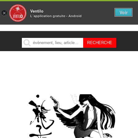
Ventilo
Voir
×
L´application gratuite - Android
MENU