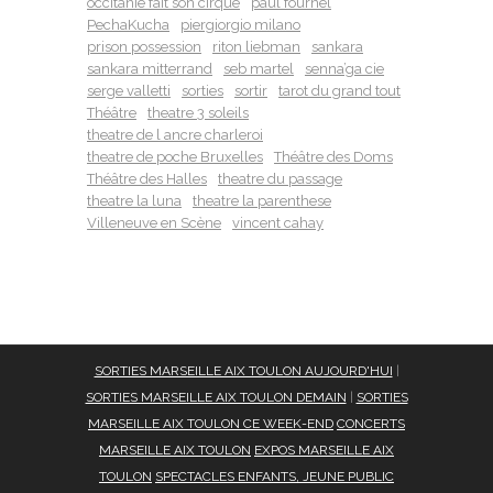
occitanie fait son cirque
paul fournel
PechaKucha
piergiorgio milano
prison possession
riton liebman
sankara
sankara mitterrand
seb martel
senna’ga cie
serge valletti
sorties
sortir
tarot du grand tout
Théâtre
theatre 3 soleils
theatre de l ancre charleroi
theatre de poche Bruxelles
Théâtre des Doms
Théâtre des Halles
theatre du passage
theatre la luna
theatre la parenthese
Villeneuve en Scène
vincent cahay
SORTIES MARSEILLE AIX TOULON AUJOURD'HUI
|
SORTIES MARSEILLE AIX TOULON DEMAIN
|
SORTIES
MARSEILLE AIX TOULON CE WEEK-END
CONCERTS
MARSEILLE AIX TOULON
EXPOS MARSEILLE AIX
TOULON
SPECTACLES ENFANTS, JEUNE PUBLIC