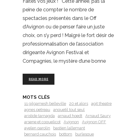
Faites vos jeux ! Cette année, pas la
peine de compter le nombre de
spectacles présentés dans le Off
d’Avignon ou de penser faire un juste
choix, on s’y perd ! Malgré le fort désir de
professionnalisation de l’association
dirigeante Avignon Festival et
Compagnies, le mystère d’une bonne
READ MORE
MOTS CLÉS
11 gilgamesh belleville
20 et alors
agit theatre
agnes petreau
anquetil tout seul
aristide tarnagda
arnaud hoedt
Arnaud Saury
arsene et coquelicot
Avignon
Avignon OFF
ayelen parolin
bastien lallemant
bernard cauchois
bottom
burlesque