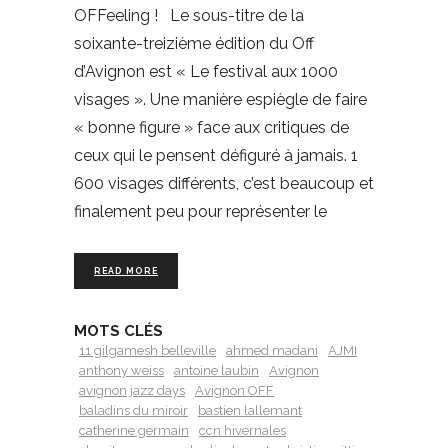
OFFeeling ! Le sous-titre de la
soixante-treizième édition du Off
d’Avignon est « Le festival aux 1000
visages ». Une manière espiègle de faire
« bonne figure » face aux critiques de
ceux qui le pensent défiguré à jamais. 1
600 visages différents, c’est beaucoup et
finalement peu pour représenter le
READ MORE
MOTS CLÉS
11 gilgamesh belleville
ahmed madani
AJMI
anthony weiss
antoine laubin
Avignon
avignon jazz days
Avignon OFF
baladins du miroir
bastien lallemant
catherine germain
ccn hivernales