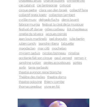
chapiteau arcas
charlie dupont
christine citti
cie catalyst
cie l’entreprise
cirkvost
cirque pietre
clara van den broek
collectif faire
collectif greta koetz
collection lambert
cyrille musy
delgado fuchs
denis lavant
fabrice murgia
festival la c’est de la musique
festival off danse
gilles cailleau
ilot chapiteaux
isnelle da silveira
jacques osinski
jean louis martinelli
joel dragutin
julie bertin
julien candy
leandre ribera
l’alouette
magdaclan
mar citti
mochelan
myriam saduis
nicolas bonneau
ninalisa
occitanie fait son cirque
paul verrept
remon jr
sandrine juglair
siestes acoustiques
sorties
sortir
tania garbaski
theatre avignon reine blanche
Théâtre des Halles
theatre doms
theatre golovine
thierry combe
thomas predour
vivre en fol