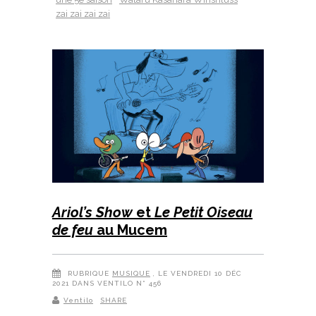
zai zai zai zai
Ariol’s Show
et
Le Petit Oiseau
de feu
au Mucem
RUBRIQUE
MUSIQUE
, LE VENDREDI 10 DÉC
2021 DANS VENTILO N° 456
Ventilo
SHARE