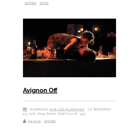
sorties
sortir
Avignon Off
RUBRIQUE
SUR LES PLANCHES
, LE MERCREDI
03 JUIL 2019 DANS VENTILO N° 432
Ventilo
SHARE