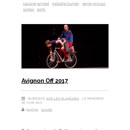
pauline jambet
rodophe burger
serge joncour
sorties
sortir
Avignon Off 2017
RUBRIQUE
SUR LES PLANCHES
, LE MERCREDI
28 JUIN 2017
Ventilo
SHARE