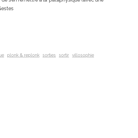
 Gestes
ue
plonk & replonk
sorties
sortir
villosophie