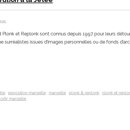
ARE
Plonk et Replonk sont connus depuis 1997 pour leurs détou
surréalistes issues d’images personnelles ou de fonds d’archiv
lle
exposition marseille
marseille
plonk & replonk
plonk et replo
sortir marseille