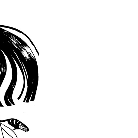
La Ville-sans-Nom, Marseille
dans la bouche de ceux qui
l’assassinent
de Bruno Le
Dantec