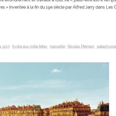
es » inventée à la fin du 19e siècle par Alfred Jarry dans Les
s gr13
hydre aux mille tetes
marseille
Nicolas Mémain
pataphysiq