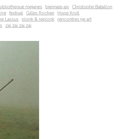
bibliotheque mejanes
biennale aix
Christophe Bataillon
Erre
festival
Gilles Rochier
Hope Kroll
ne Lassus
plonk & replonk
rencontres 9e art
ss
zai zai zai zai