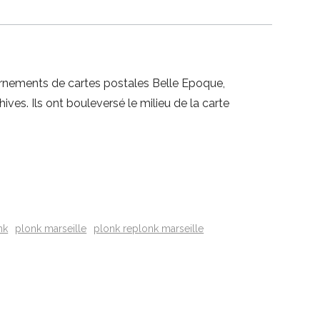
rnements de cartes postales Belle Epoque,
es. Ils ont bouleversé le milieu de la carte
nk
plonk marseille
plonk replonk marseille