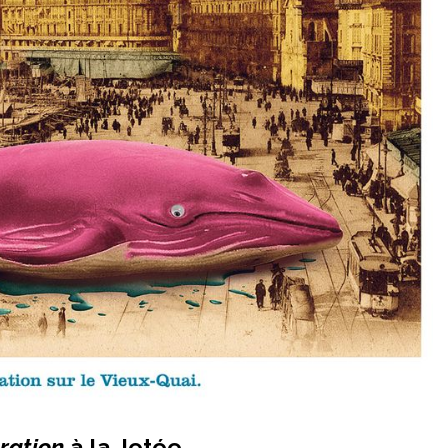
ration
à la Jetée