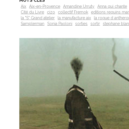
MOTS CLÉS
Aix
Aix-en-Provence
Amandine Urruty
Anna qui chante
Cité du Livre
cizo
collectif Fremok
editions requins ma
la "S" Grand atelier
la manufacture aix
la roque d anthero
Samplerman
Sonia Paoloni
sorties
sortir
stephane bla