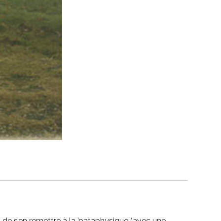
s de s’en remettre à la ’pataphysique (avec une