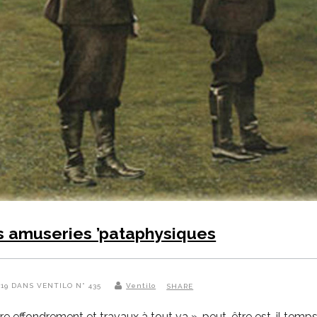
es amuseries ’pataphysiques
2019 DANS VENTILO N° 435
Ventilo
SHARE
re effondrement et travaux à tout va », peut-être est-il temp