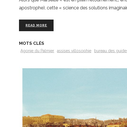
apostrophe), cette « science des solutions imaginair
READ MORE
MOTS CLÉS
Agonie du Palmier
assises villosophie
bureau des guide