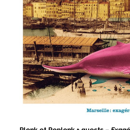
Plonk et Replonk + guests –
Exagé