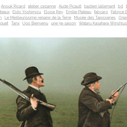
Anouk Ricard
atelier cezanne
Aude Picault
bastien lallemant
bd
rteaux
Eldo Yoshimizu
Eloise Rey
Emilie Plateau
fabcaro
Fabrice 
n
Le Meilleurissime repaire de la Terre
Musée des Tapisseries
Oria
nquet
Tanx
Ugo Bienvenu
une 5e saison
Wataru Kasahara Winshlu