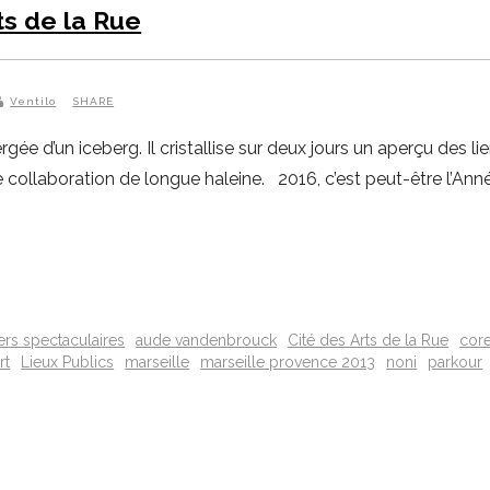
ts de la Rue
Ventilo
SHARE
 d’un iceberg. Il cristallise sur deux jours un aperçu des lien
ne collaboration de longue haleine. 2016, c’est peut-être l’Ann
iers spectaculaires
aude vandenbrouck
Cité des Arts de la Rue
cor
rt
Lieux Publics
marseille
marseille provence 2013
noni
parkour