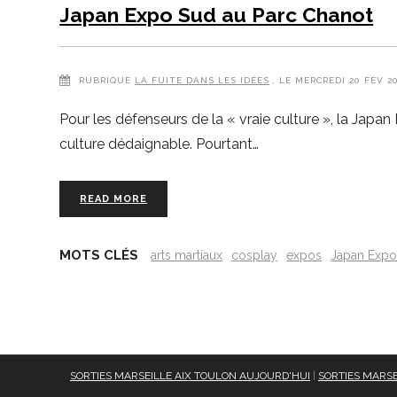
Japan Expo Sud au Parc Chanot
RUBRIQUE
LA FUITE DANS LES IDÉES
, LE MERCREDI 20 FÉV 2
Pour les défenseurs de la « vraie culture », la Jap
culture dédaignable. Pourtant…
READ MORE
MOTS CLÉS
arts martiaux
cosplay
expos
Japan Exp
SORTIES MARSEILLE AIX TOULON AUJOURD'HUI
|
SORTIES MARSE