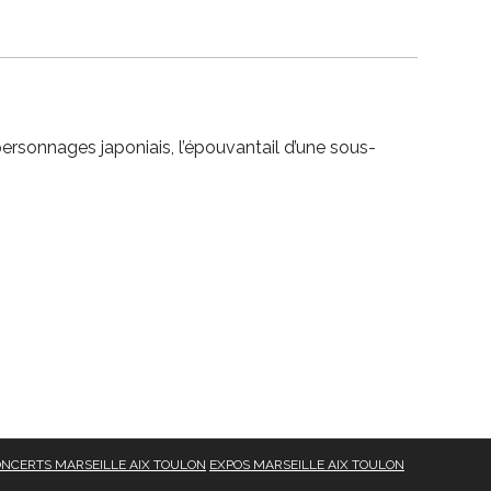
ersonnages japoniais, l’épouvantail d’une sous-
NCERTS MARSEILLE AIX TOULON
EXPOS MARSEILLE AIX TOULON