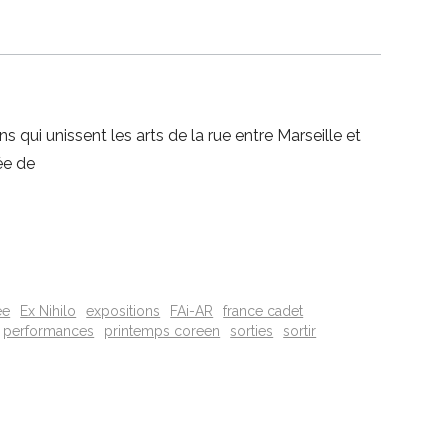
s qui unissent les arts de la rue entre Marseille et
ée de
ee
Ex Nihilo
expositions
FAi-AR
france cadet
performances
printemps coreen
sorties
sortir