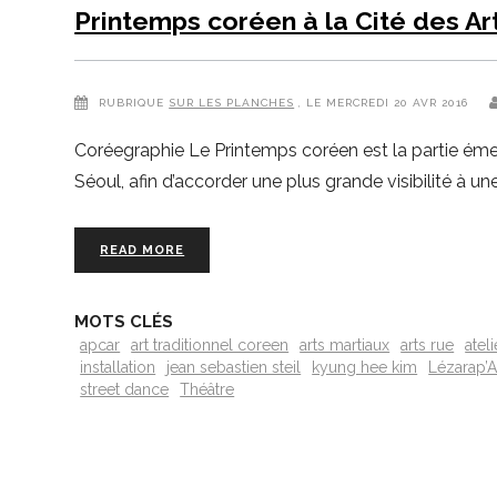
Printemps coréen à la Cité des Ar
RUBRIQUE
SUR LES PLANCHES
, LE MERCREDI 20 AVR 2016
Coréegraphie Le Printemps coréen est la partie émergée
Séoul, afin d’accorder une plus grande visibilité à u
READ MORE
MOTS CLÉS
apcar
art traditionnel coreen
arts martiaux
arts rue
atel
installation
jean sebastien steil
kyung hee kim
Lézarap’A
street dance
Théâtre