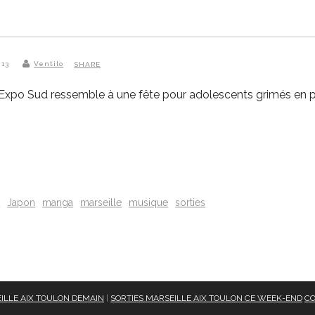
013
Ventilo
SHARE
an Expo Sud ressemble à une fête pour adolescents grimés en p
o
Japon
manga
marseille
musique
sorties
ILLE AIX TOULON DEMAIN
|
SORTIES MARSEILLE AIX TOULON CE WEEK-END
CO