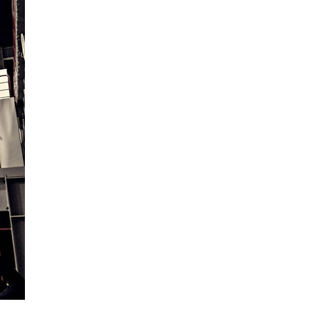
La Ville-sans-Nom, Marseille
dans la bouche de ceux qui
l’assassinent
de Bruno Le
Dantec