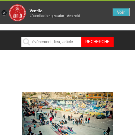
Ventilo
Voir
×
L´application gratuite - Android
MENU