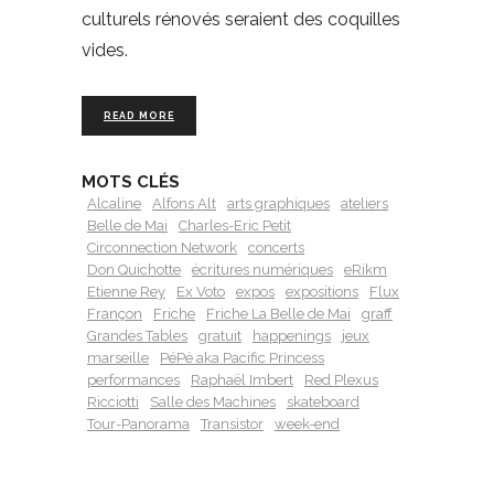
culturels rénovés seraient des coquilles
vides.
READ MORE
MOTS CLÉS
Alcaline
Alfons Alt
arts graphiques
ateliers
Belle de Mai
Charles-Eric Petit
Circonnection Network
concerts
Don Quichotte
écritures numériques
eRikm
Etienne Rey
Ex Voto
expos
expositions
Flux
Françon
Friche
Friche La Belle de Mai
graff
Grandes Tables
gratuit
happenings
jeux
marseille
PéPé aka Pacific Princess
performances
Raphaël Imbert
Red Plexus
Ricciotti
Salle des Machines
skateboard
Tour-Panorama
Transistor
week-end