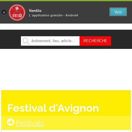
Ventilo
Voir
×
L´application gratuite - Android
MENU
Festival d'Avignon
Festivals