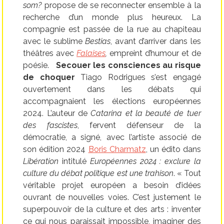
som?
propose de se reconnecter ensemble à la
recherche d’un monde plus heureux. La
compagnie est passée de la rue au chapiteau
avec le sublime
Bestias
, avant d’arriver dans les
théâtres avec
Falaises
,
empreint d’humour et de
poésie.
Secouer les consciences au risque
de choquer
Tiago Rodrigues s’est engagé
ouvertement dans les débats qui
accompagnaient les élections européennes
2024. L’auteur de
Catarina et la beauté de tuer
des fascistes
, fervent défenseur de la
démocratie, a signé, avec l’artiste associé de
son édition 2024
Boris Charmatz
, un édito dans
Libération
intitulé
Européennes 2024 : exclure la
culture du débat politique est une trahison
. « Tout
véritable projet européen a besoin d’idées
ouvrant de nouvelles voies. C’est justement le
superpouvoir de la culture et des arts : inventer
ce qui nous paraissait impossible, imaginer des