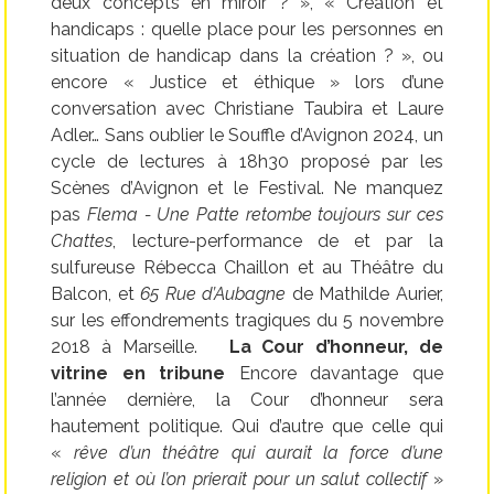
deux concepts en miroir ? », « Création et
handicaps : quelle place pour les personnes en
situation de handicap dans la création ? », ou
encore « Justice et éthique » lors d’une
conversation avec Christiane Taubira et Laure
Adler… Sans oublier le Souffle d’Avignon 2024, un
cycle de lectures à 18h30 proposé par les
Scènes d’Avignon et le Festival. Ne manquez
pas
Flema - Une Patte retombe toujours sur ces
Chattes
, lecture-performance de et par la
sulfureuse Rébecca Chaillon et au Théâtre du
Balcon, et
65 Rue d’Aubagne
de Mathilde Aurier,
sur les effondrements tragiques du 5 novembre
2018 à Marseille.
La Cour d’honneur, de
vitrine en tribune
Encore davantage que
l’année dernière, la Cour d’honneur sera
hautement politique. Qui d’autre que celle qui
«
rêve d’un théâtre qui aurait la force d’une
religion et où l’on prierait pour un salut collectif
»