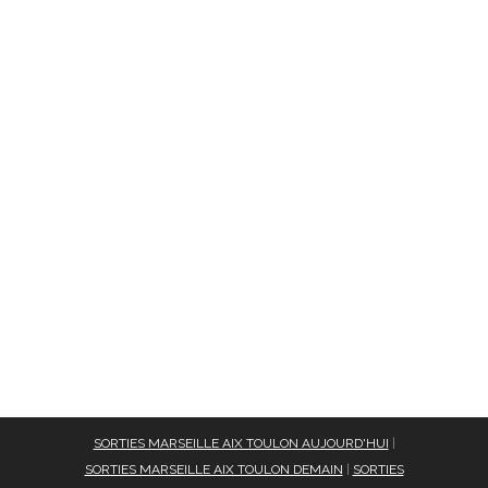
SORTIES MARSEILLE AIX TOULON AUJOURD'HUI
|
SORTIES MARSEILLE AIX TOULON DEMAIN
|
SORTIES