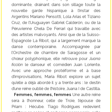
dominante, drainant dans son sillage toute la
nouvelle garde hispanique à l’instar des
Argentins Mariano Pensotti, Lola Arias et Tiziano
Cruz, de l’Uruguayen Gabriel Calderón, ou de la
Péruvienne Chela De Ferrari qui travaille avec
des artistes malvoyants. Ainsi que de la Suisso-
Espagnole La Ribot, qui a largement marqué la
danse contemporaine. Accompagnée par
l’Orchestre de chambre de Saragosse et un
chœur polyphonique, elle retrouve pour
Juana
ficción
le danseur et comédien Juan Loriente.
Avec une approche protéiforme et à base
d’improvisations, Maria Ribot explore un sujet
qu’elle a déjà abordé il y a trente ans : le destin
d’une reine oublié de l’histoire, Juana I de Castilla.
Femmes, femmes, femmes
Une autre reine
sera à l’honneur, celle de Troie, l’épouse de
Priam : Hécube. Tiago Rodrigues redevient