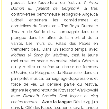
pouvait faire l’ouverture du festival ? Avec
Dämon (El funeral de Bergman),
la très
controversée performeuse espagnole Angélica
Liddell entrainera les comédiennes et
comédiens du Dramaten – The Royal Dramatic
Theatre de Suède et sa compagnie dans une
plongée dans les affres de la mort et de la
vanité. Les murs du Palais des Papes en
tremblent déjà... Dans un second temps, avec
Mothers (A Song for Wartime)
, c’est la jeune
metteuse en scène polonaise Marta Górnicka
qui y mettra en scène un chœur de femmes
d’Ukraine, de Pologne et du Biélorussie, dans un
pamphlet musical, témoignage d’oppressions et
force de vie. La dernière partie du festival
signera le grand retour de Krzysztof Warlikowski
avec
Elizabeth Costello. Sept leçons et cinq
contes moraux
.
Avec la langue
Dès le 29 juin
dans la Cité des Papes, l’espagnol sera la langue