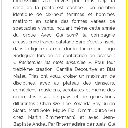
l’accessibilité aux œuvres pour tous. Déjà, la
case de la parité est cochée : un nombre
identique de dix-neuf femmes et hommes
mettront en scène des formes variées de
spectacles vivants, incluant même cette année
du cirque. Avec
Qui som?,
la compagnie
circassienne franco-catalane Baro d’evel s’inscrit
dans la lignée du mot d’ordre lancé par Tiago
Rodrigues lors de sa conférence de presse :
«
Rechercher les mots ensemble ».
Pour leur
treizième création, Camille Decourtye et Blaï
Mateu Trias ont voulu croiser un maximum de
disciplines, avec au plateau des danseurs,
comédiens, musiciens, acrobates et même des
céramistes issus de pays et de générations
différentes : Chen-Wei Lee, Yolanda Sey, Julian
Sicard, Marti Soler, Miguel Fiol, Dimitri Jourde (vu
chez Martin Zimmermann) et avec Jean-
Baptiste André… Par l’intermédiaire de rituels,
Qui