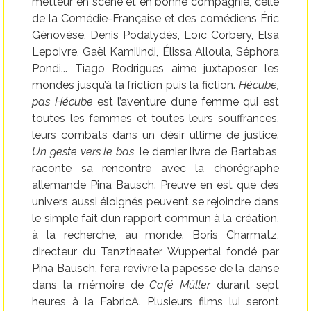
metteur en scène et en bonne compagnie, celle
de la Comédie-Française et des comédiens Éric
Génovèse, Denis Podalydès, Loïc Corbery, Elsa
Lepoivre, Gaël Kamilindi, Élissa Alloula, Séphora
Pondi... Tiago Rodrigues aime juxtaposer les
mondes jusqu’à la friction puis la fiction.
Hécube,
pas Hécube
est l’aventure d’une femme qui est
toutes les femmes et toutes leurs souffrances,
leurs combats dans un désir ultime de justice.
Un geste vers le bas
, le dernier livre de Bartabas,
raconte sa rencontre avec la chorégraphe
allemande Pina Bausch. Preuve en est que des
univers aussi éloignés peuvent se rejoindre dans
le simple fait d’un rapport commun à la création,
à la recherche, au monde. Boris Charmatz,
directeur du Tanztheater Wuppertal fondé par
Pina Bausch, fera revivre la papesse de la danse
dans la mémoire de
Café Müller
durant sept
heures à la FabricA. Plusieurs films lui seront