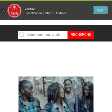
Ventilo
Voir
×
L´application gratuite - Android
MENU