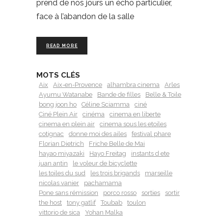
prend de nos jours un écho particulier,
face à l’abandon de la salle
READ MORE
MOTS CLÉS
Aix
Aix-en-Provence
alhambra cinema
Arles
Ayumu Watanabe
Bande de filles
Belle & Toile
bong joon ho
Céline Sciamma
ciné
Ciné Plein Air
cinéma
cinema en liberte
cinema en plein air
cinema sous les etoiles
cotignac
donne moi des ailes
festival phare
Florian Dietrich
Friche Belle de Mai
hayao miyazaki
Hayo Freitag
instants d ete
juan antin
le voleur de bicyclette
les toiles du sud
les trois brigands
marseille
nicolas vanier
pachamama
Pone sans rémission
porco rosso
sorties
sortir
the host
tony gatlif
Toubab
toulon
vittorio de sica
Yohan Malka