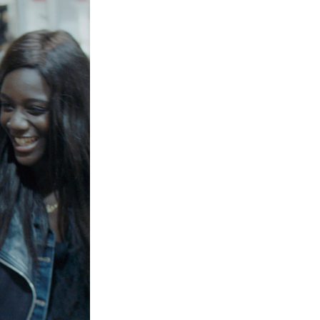
La Ville-sans-Nom, Marseille
dans la bouche de ceux qui
l’assassinent
de Bruno Le
Dantec