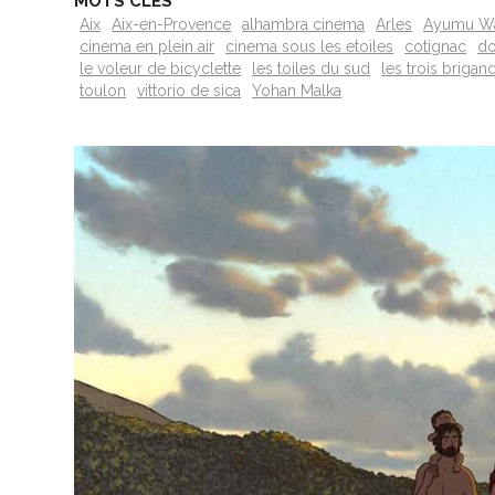
MOTS CLÉS
Aix
Aix-en-Provence
alhambra cinema
Arles
Ayumu W
cinema en plein air
cinema sous les etoiles
cotignac
do
le voleur de bicyclette
les toiles du sud
les trois brigan
toulon
vittorio de sica
Yohan Malka