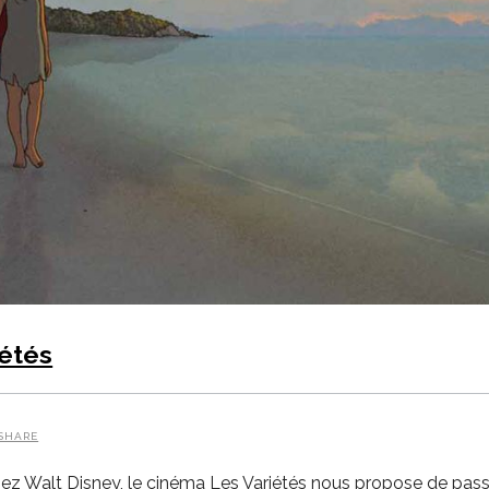
iétés
SHARE
hez Walt Disney, le cinéma Les Variétés nous propose de pass