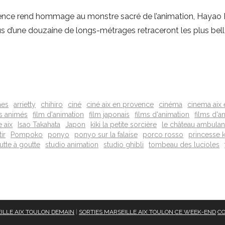
vence rend hommage au monstre sacré de l’animation, Hayao M
 plus d’une douzaine de longs-métrages retraceront les plus b
mes
arrietty
chihiro
ciné
ciné aix en provence
cinéma
cinema aix
s animés
film d'animation
film japonais
films d'animation
films d'a
e aix
Isao Takahata
Japon
kiki la petite sorcière
le château ambulan
ir
Pompoko
ponyo
ponyo sur la falaise
porco rosso
princesse 
utte à goutte
studio animation
studio ghibli
tombeau des lucioles
ILLE AIX TOULON DEMAIN
|
SORTIES MARSEILLE AIX TOULON CE WEEK-END
CO