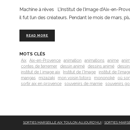
Machine à rêves L’Institut de l’Image d’Aix-en-Pro
il fut l’un des créateurs. Pendant le mois de mars,
READ MORE
MOTS CLÉS
Aix
Aix-en-Provence
animation
animations
anime
ani
contes de terremer
dessin animé
dessins animé
dessin
institut de l image aix
Institut de l'Image
institut de l’imag
mangas
mizazaki
mon voisin totoro
mononoké
où sort
sortir aix en provence
souvenirs de marnie
souvenirs go
SORTIES MARSEILLE AIX TOULON AUJOURD'HUI
|
SORTIES MARSE