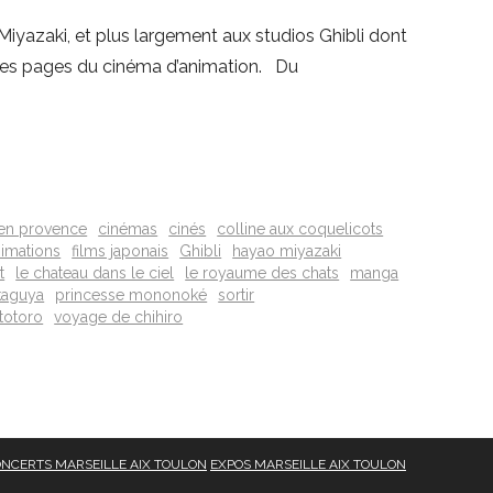
iyazaki, et plus largement aux studios Ghibli dont
elles pages du cinéma d’animation. Du
 en provence
cinémas
cinés
colline aux coquelicots
nimations
films japonais
Ghibli
hayao miyazaki
t
le chateau dans le ciel
le royaume des chats
manga
kaguya
princesse mononoké
sortir
totoro
voyage de chihiro
NCERTS MARSEILLE AIX TOULON
EXPOS MARSEILLE AIX TOULON