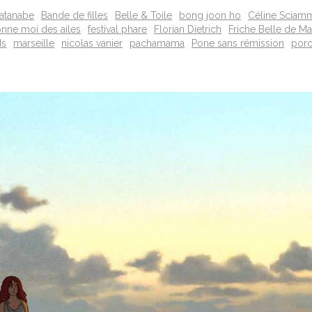
atanabe
Bande de filles
Belle & Toile
bong joon ho
Céline Sciam
nne moi des ailes
festival phare
Florian Dietrich
Friche Belle de Ma
ds
marseille
nicolas vanier
pachamama
Pone sans rémission
porc