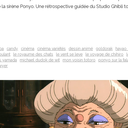
 la sirène Ponyo. Une rétrospective guidée du Studio Ghibli 
ba
candy
cinéma
cinéma variétés
dessin animé
goldorak
hayao 
bulant
le royaume des chats
le vent se leve
le voyage de chihiro
es yamada
michael dudok de wit
mon voisin totoro
ponyo sur la fal
wyer