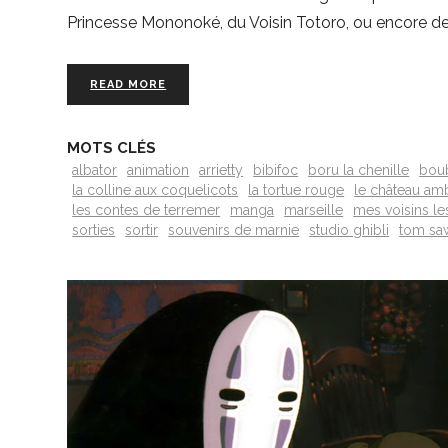
Princesse Mononoké, du Voisin Totoro, ou encore de
READ MORE
MOTS CLÉS
albator
animation
arrietty
bibifoc
boru la chenille
bou
la colline aux coquelicots
la tortue rouge
le château am
les contes de terremer
manga
marseille
mes voisins l
sorties
sortir
souvenirs de marnie
studio ghibli
tom sa