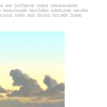
ma
ciné
Ciné Plein Air
cinéma
cinema en liberte
i
hayao miyazaki
Hayo Freitag
instants d ete
juan antin
o rosso
sorties
sortir
the host
tony gatlif
Toubab