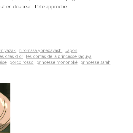
tout en douceur. L’été approche
miyazaki
hiromasa yonebayashi
Japon
les cites d or
les contes de la princesse kaguya
aise
porco rosso
princesse mononoké
princesse sarah