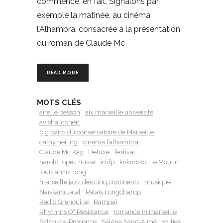
commencé, en fait. Signalons par
exemple la matinée, au cinéma
l’Alhambra, consacrée à la présentation
du roman de Claude Mc
READ MORE
MOTS CLÉS
airelle besson
aix marseille universite
avishai cohen
big band du conservatoire de Marseille
cathy heiting
cinema l’alhambra
Claude Mc Kay
Deluxe
festival
harold lopez nussa
imfp
kokoroko
le Moulin
louis armstrong
marseille jazz des cinq continents
musique
Naïssam Jalal
Palais Longchamp
Radio Grenouille
Rampal
Rhythms Of Resistance
romance in marseille
Salon-de-Provence
Sélène Saint-Aimé
sorties