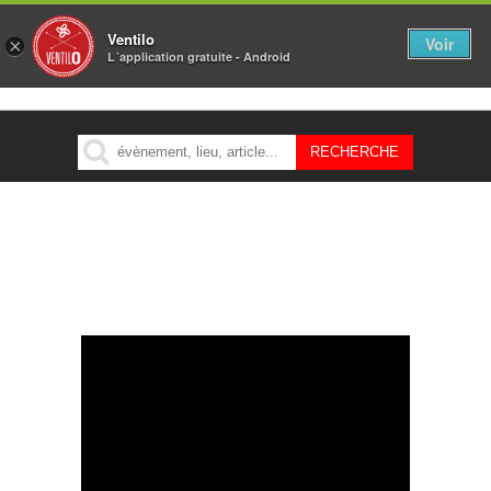
Ventilo
Voir
×
L´application gratuite - Android
MENU