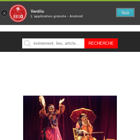
Ventilo
Voir
×
L´application gratuite - Android
MENU