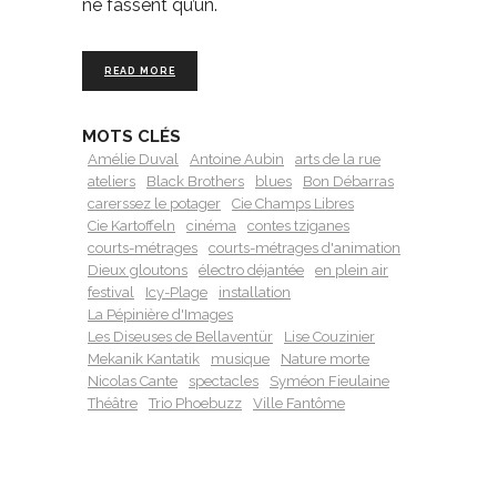
ne fassent qu’un.
READ MORE
MOTS CLÉS
Amélie Duval
Antoine Aubin
arts de la rue
ateliers
Black Brothers
blues
Bon Débarras
carerssez le potager
Cie Champs Libres
Cie Kartoffeln
cinéma
contes tziganes
courts-métrages
courts-métrages d'animation
Dieux gloutons
électro déjantée
en plein air
festival
Icy-Plage
installation
La Pépinière d'Images
Les Diseuses de Bellaventür
Lise Couzinier
Mekanik Kantatik
musique
Nature morte
Nicolas Cante
spectacles
Syméon Fieulaine
Théâtre
Trio Phoebuzz
Ville Fantôme