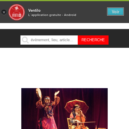
Ventilo
Voir
×
L´application gratuite - Android
MENU