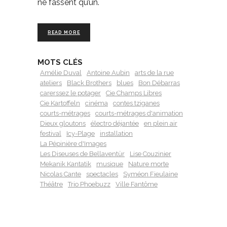
ne fassent qu’un.
READ MORE
MOTS CLÉS
Amélie Duval
Antoine Aubin
arts de la rue
ateliers
Black Brothers
blues
Bon Débarras
carerssez le potager
Cie Champs Libres
Cie Kartoffeln
cinéma
contes tziganes
courts-métrages
courts-métrages d'animation
Dieux gloutons
électro déjantée
en plein air
festival
Icy-Plage
installation
La Pépinière d'Images
Les Diseuses de Bellaventür
Lise Couzinier
Mekanik Kantatik
musique
Nature morte
Nicolas Cante
spectacles
Syméon Fieulaine
Théâtre
Trio Phoebuzz
Ville Fantôme