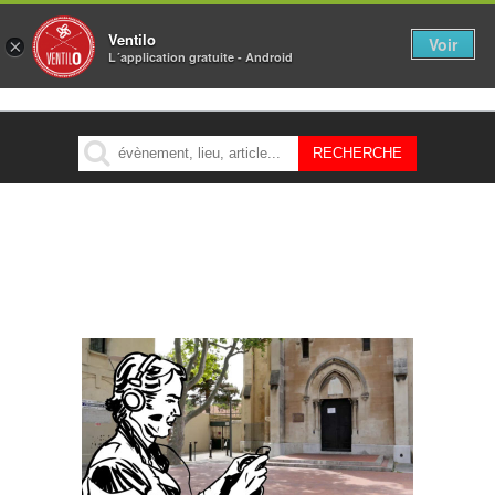
Ventilo
Voir
×
L´application gratuite - Android
MENU