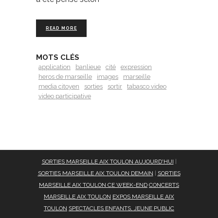
READ MORE
MOTS CLÉS
application
banlieue
cité
expression
heros de marseille
images
marseille
media citoyen
sorties
sortir
tabasco video
video participative
SORTIES MARSEILLE AIX TOULON AUJOURD'HUI
|
SORTIES MARSEILLE AIX TOULON DEMAIN
|
SORTIES
MARSEILLE AIX TOULON CE WEEK-END
CONCERTS
MARSEILLE AIX TOULON
EXPOS MARSEILLE AIX
TOULON
SPECTACLES ENFANTS, JEUNE PUBLIC