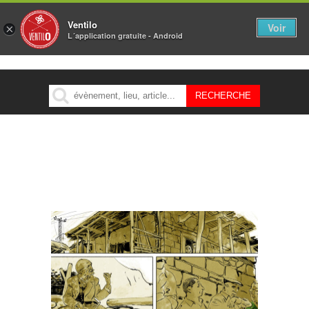
Ventilo
Voir
×
L´application gratuite - Android
MENU