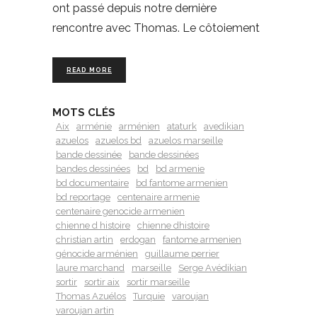
ont passé depuis notre dernière
rencontre avec Thomas. Le côtoiement
READ MORE
MOTS CLÉS
Aix
arménie
arménien
ataturk
avedikian
azuelos
azuelos bd
azuelos marseille
bande dessinée
bande dessinées
bandes dessinées
bd
bd armenie
bd documentaire
bd fantome armenien
bd reportage
centenaire armenie
centenaire genocide armenien
chienne d histoire
chienne dhistoire
christian artin
erdogan
fantome armenien
génocide arménien
guillaume perrier
laure marchand
marseille
Serge Avédikian
sortir
sortir aix
sortir marseille
Thomas Azuélos
Turquie
varoujan
varoujan artin