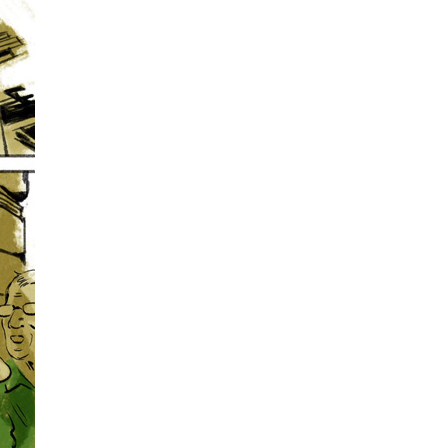
La Ville-sans-Nom, Marseille
dans la bouche de ceux qui
l’assassinent
de Bruno Le
Dantec