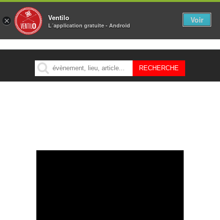
Ventilo
Voir
×
L´application gratuite - Android
MENU