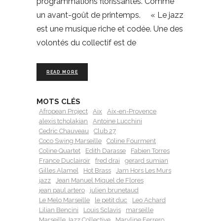
programmations florissantes. Comme
un avant-goût de printemps. « Le jazz
est une musique riche et codée. Une des
volontés du collectif est de
READ MORE
MOTS CLÉS
Afropean Project
Aix
Aix-en-Provence
alexis tcholakian
Antoine Lucchini
Cedric Chauveau
Club 27
Coco Swing Marseille
Coline Fourment
Coline Quartet
Edith Darasse
Fabien Torres
France Duclairoir
fred drai
gerard sumian
Gilles Alamel
Hot Brass
Jam Hors Les Murs
jazz
Jean Manuel Miquel de Flores
jean paul artero
julien brunetaud
Le Melo Marseille
le petit duc
Leo Achard
Lilian Bencini
Louis Sclavis
marseille
Marseille Jazz Collective
Maryline Ferrero