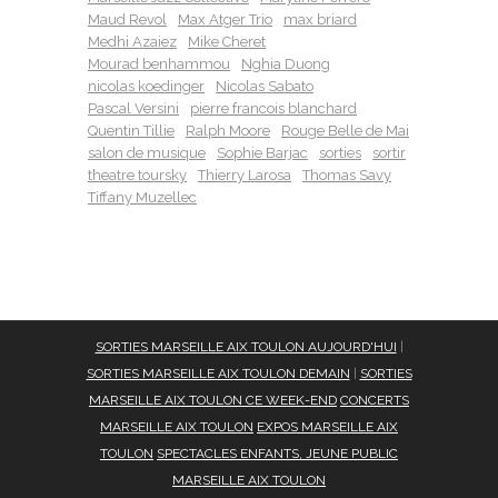
Maud Revol
Max Atger Trio
max briard
Medhi Azaiez
Mike Cheret
Mourad benhammou
Nghia Duong
nicolas koedinger
Nicolas Sabato
Pascal Versini
pierre francois blanchard
Quentin Tillie
Ralph Moore
Rouge Belle de Mai
salon de musique
Sophie Barjac
sorties
sortir
theatre toursky
Thierry Larosa
Thomas Savy
Tiffany Muzellec
SORTIES MARSEILLE AIX TOULON AUJOURD'HUI
|
SORTIES MARSEILLE AIX TOULON DEMAIN
|
SORTIES
MARSEILLE AIX TOULON CE WEEK-END
CONCERTS
MARSEILLE AIX TOULON
EXPOS MARSEILLE AIX
TOULON
SPECTACLES ENFANTS, JEUNE PUBLIC
MARSEILLE AIX TOULON