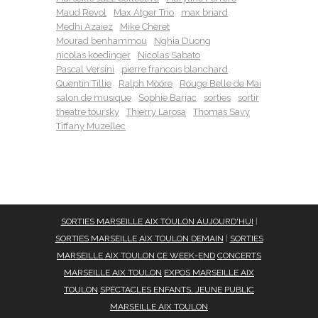
Maud Revol
Max Atger Trio
max briard
Medhi Azaiez
Mike Cheret
Mourad benhammou
Nghia Duong
nicolas koedinger
Nicolas Sabato
Pascal Versini
pierre francois blanchard
Quentin Tillie
Ralph Moore
Rouge Belle de Mai
salon de musique
Sophie Barjac
sorties
sortir
theatre toursky
Thierry Larosa
Thomas Savy
Tiffany Muzellec
SORTIES MARSEILLE AIX TOULON AUJOURD'HUI
|
SORTIES MARSEILLE AIX TOULON DEMAIN
|
SORTIES
MARSEILLE AIX TOULON CE WEEK-END
CONCERTS
MARSEILLE AIX TOULON
EXPOS MARSEILLE AIX
TOULON
SPECTACLES ENFANTS, JEUNE PUBLIC
MARSEILLE AIX TOULON