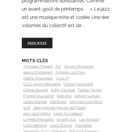
programmations florissantes. Comme
un avant-goût de printemps. « Le jazz
est une musique riche et codée. Une des
volontés du collectif est de
READ MORE
MOTS CLÉS
Afropean Project
Aix
Aix-en-Provence
alexis tcholakian
Antoine Lucchini
Cedric Chauveau
Club 27
Coco Swing Marseille
Coline Fourment
Coline Quartet
Edith Darasse
Fabien Torres
France Duclairoir
fred drai
gerard sumian
Gilles Alamel
Hot Brass
Jam Hors Les Murs
jazz
Jean Manuel Miquel de Flores
jean paul artero
julien brunetaud
Le Melo Marseille
le petit duc
Leo Achard
Lilian Bencini
Louis Sclavis
marseille
Marseille Jazz Collective
Maryline Ferrero