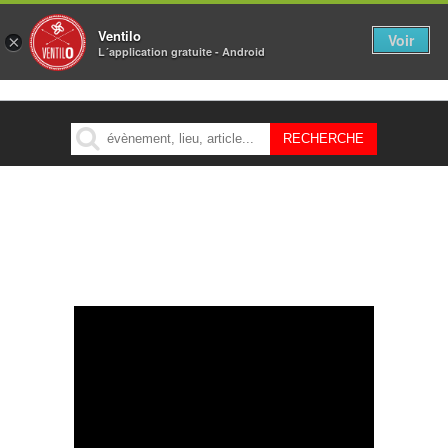
Ventilo
Voir
×
L´application gratuite - Android
MENU