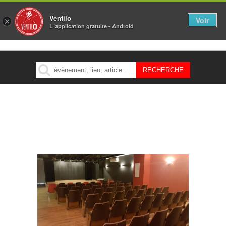
Ventilo
Voir
×
L´application gratuite - Android
MENU