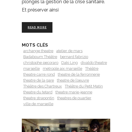
plongés la gestion de la crise sanitaire.
Et préserver ainsi
READ MORE
MOTS CLÉS
archange theatre
atelier de mars
Badaboum Théâtre
bernard fabrizio
christophe pecoraro
Daki Ling
divaldo theatre
marseille
metrople aix marseille
Théâtre
theatre carre rond
theatre de la ferronnerie
theatre de la gare
theatre de l’oeuvre
Théâtre des Chartreux
Théâtre du Petit Matin
theatre du tetard
theatre marie-jeanne
theatre strapontin
theatres de quartier
ville de marseille