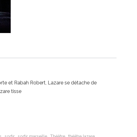
porte et Rabah Robert, Lazare se détache de
zare tisse
s
sortir
sortir marseille
Théâtre
théâtre lazare