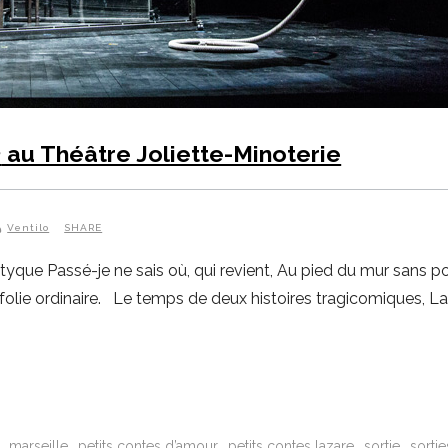
é
au Théâtre Joliette-Minoterie
Ventilo
SHARE
ptyque Passé-je ne sais où, qui revient, Au pied du mur sans 
folie ordinaire. Le temps de deux histoires tragicomiques, La
marseille
petits contes d’amour
petits contes lazare
sortie
sortie