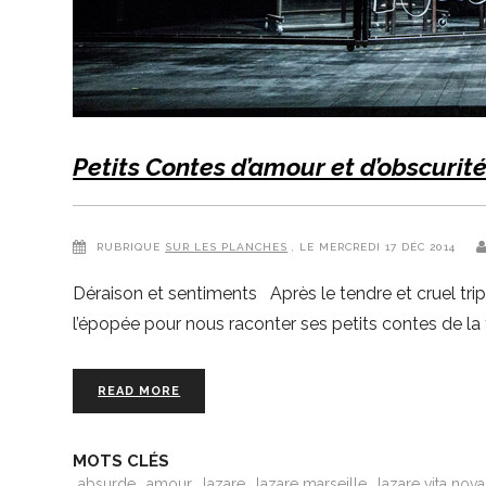
Petits Contes d’amour et d’obscurit
RUBRIQUE
SUR LES PLANCHES
, LE MERCREDI 17 DÉC 2014
Déraison et sentiments Après le tendre et cruel tri
l’épopée pour nous raconter ses petits contes de la 
READ MORE
MOTS CLÉS
absurde
amour
lazare
lazare marseille
lazare vita nova