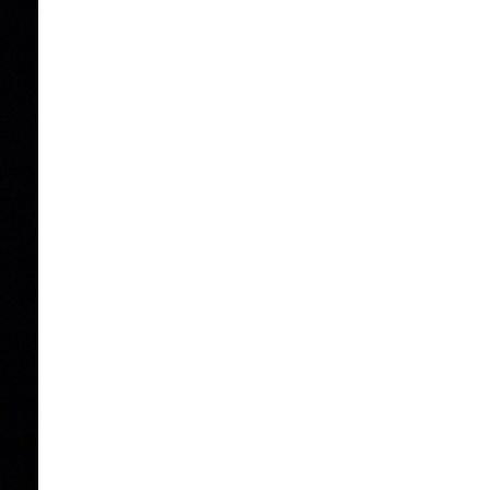
La Ville-sans-Nom, Marseille
dans la bouche de ceux qui
l’assassinent
de Bruno Le
Dantec