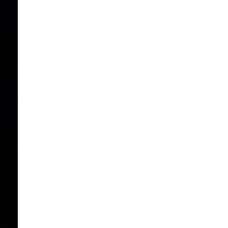
La Ville-sans-Nom, Marseille
dans la bouche de ceux qui
l’assassinent
de Bruno Le
Dantec