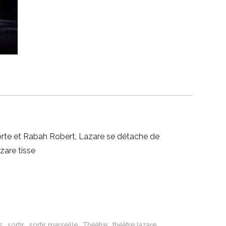
porte et Rabah Robert, Lazare se détache de
zare tisse
s
sortir
sortir marseille
Théâtre
théâtre lazare