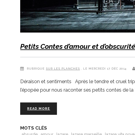
Petits Contes d’amour et d’obscurit
RUBRIQUE
SUR LES PLANCHES
, LE MERCREDI 17 DÉC 2014
Déraison et sentiments Après le tendre et cruel tri
l’épopée pour nous raconter ses petits contes de la 
READ MORE
MOTS CLÉS
absurde
amour
lazare
lazare marseille
lazare vita nova