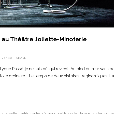
é
au Théâtre Joliette-Minoterie
Ventilo
SHARE
ptyque Passé-je ne sais où, qui revient, Au pied du mur sans 
folie ordinaire. Le temps de deux histoires tragicomiques, La
marseille
petits contes d’amour
petits contes lazare
sortie
sortie