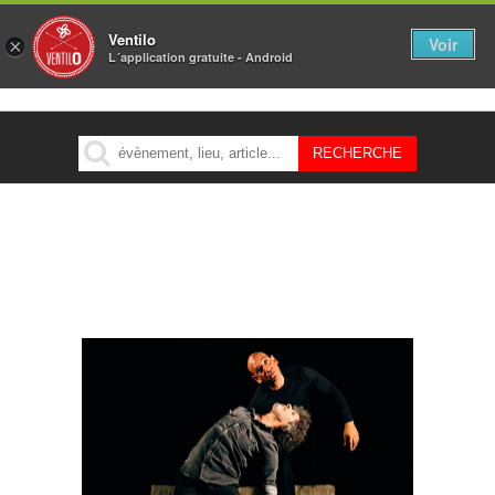
Ventilo
Voir
×
L´application gratuite - Android
MENU