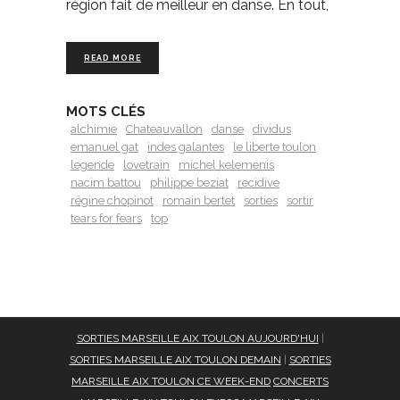
région fait de meilleur en danse. En tout,
READ MORE
MOTS CLÉS
alchimie
Chateauvallon
danse
dividus
emanuel gat
indes galantes
le liberte toulon
legende
lovetrain
michel kelemenis
nacim battou
philippe beziat
recidive
régine chopinot
romain bertet
sorties
sortir
tears for fears
top
SORTIES MARSEILLE AIX TOULON AUJOURD'HUI
|
SORTIES MARSEILLE AIX TOULON DEMAIN
|
SORTIES
MARSEILLE AIX TOULON CE WEEK-END
CONCERTS