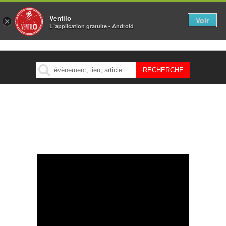
Ventilo
Voir
×
L´application gratuite - Android
MENU