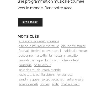
une programmation musicale tournée
vers le monde. Rencontre avec
READ MORE
MOTS CLÉS
arts et musique en provence
cité de la musique marseille
claude freissinier
festival
festival caravanserail
haidouti orkestar
l eolienne marseille
la mossa
marseille
mazala
mce productions
michel dufetel
musique
odile lecour
pole des musiques du Monde
radio tutti & barilla sisters
renata rosa
sandrine guez
sergio bacalhau
snfiane saisi
sona jobarteh
sorties
sortir
thatre silvain