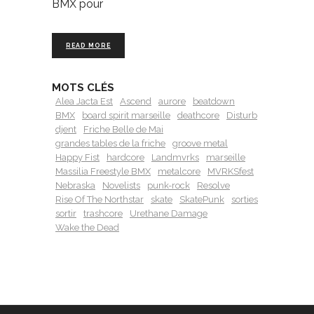
BMX pour
READ MORE
MOTS CLÉS
Alea Jacta Est
Ascend
aurore
beatdown
BMX
board spirit marseille
deathcore
Disturb
djent
Friche Belle de Mai
grandes tables de la friche
groove metal
Happy Fist
hardcore
Landmvrks
marseille
Massilia Freestyle BMX
metalcore
MVRKSfest
Nebraska
Novelists
punk-rock
Resolve
Rise Of The Northstar
skate
SkatePunk
sorties
sortir
trashcore
Urethane Damage
Wake the Dead