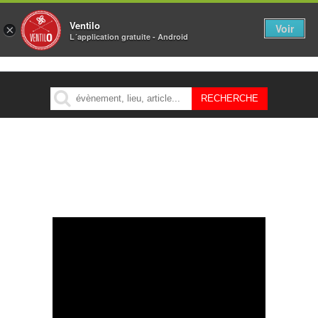
Ventilo
Voir
×
L´application gratuite - Android
MENU