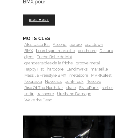
BMX pour
READ MORE
MOTS CLÉS
Alea Jacta Est
Ascend
aurore
beatdown
BMX
board spirit marseille
deathcore
Disturb
djent
Friche Belle de Mai
grandes tables de la friche
groove metal
Happy Fist
hardcore
Landmvrks
marseille
Massilia Freestyle BMX
metalcore
MVRKSfest
Nebraska
Novelists
punk-rock
Resolve
Rise Of The Northstar
skate
SkatePunk
sorties
sortir
trashcore
Urethane Damage
Wake the Dead