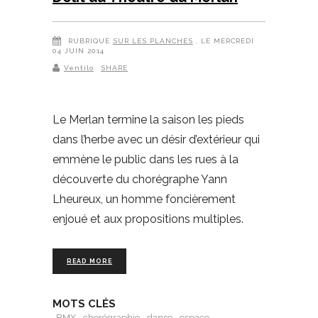
RUBRIQUE
SUR LES PLANCHES
, LE MERCREDI
04 JUIN 2014
Ventilo
SHARE
Le Merlan termine la saison les pieds
dans l’herbe avec un désir d’extérieur qui
emmène le public dans les rues à la
découverte du chorégraphe Yann
Lheureux, un homme foncièrement
enjoué et aux propositions multiples.
READ MORE
MOTS CLÉS
BMX
chorégraphie
danse
espace