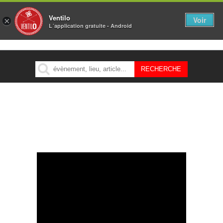
Ventilo
Voir
×
L´application gratuite - Android
MENU