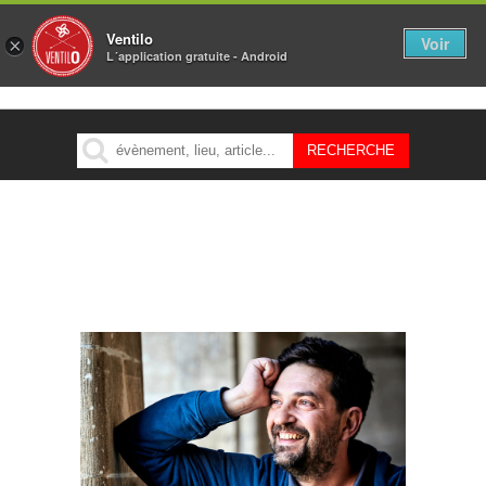
Ventilo
Voir
×
L´application gratuite - Android
MENU