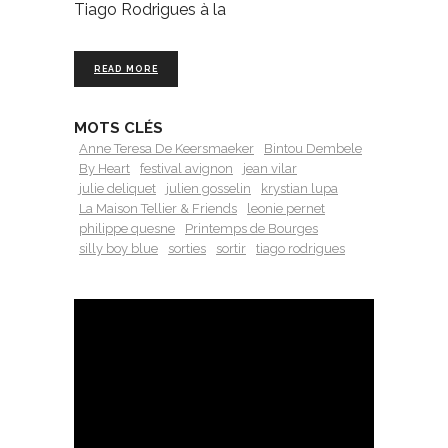
Tiago Rodrigues à la
READ MORE
MOTS CLÉS
Anne Teresa De Keersmaeker
Bintou Dembele
By Heart
festival avignon
jean vilar
julie deliquet
julien gosselin
krystian lupa
La Maison Tellier & Friends
leonie pernet
philippe quesne
Printemps de Bourges
silly boy blue
sorties
sortir
tiago rodrigues