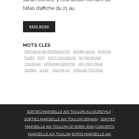
têtes d’affiche du 21 au
READ MORE
MOTS CLÉS
domaine de fontblanche
élodie rama
festival
hoshi
IAM
Kid Francescoli
le 3eme œil
musique
philippe katerine
silly boy blue
sorties
sortir
village 42
Ville de Vitrolles
SORTIES MARSEILLE AIX TOULON AUJOURD'HUI
|
SORTIES MARSEILLE AIX TOULON DEMAIN
|
SORTIES
MARSEILLE AIX TOULON CE WEEK-END
CONCERTS
MARSEILLE AIX TOULON
EXPOS MARSEILLE AIX