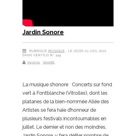
Jardin Sonore
RUBRIQUE
MUSIQUE
, LE JEUDI 01 JUIL 2021
DANS VENTILO N° 449
Ventilo
SHARE
La musique s’honore Concerts sur fond
vert à Fontblanche (Vitrolles), dont les
platanes de la bien-nommée Allée des
Artistes se fera haie d’honneur de
plusieurs festivals incontournables en
juillet. Le dernier et non des moindres,
Jardin Sonore, y fera défiler nombre de