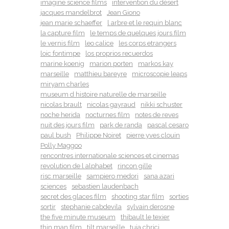
imagine science films
intervention du désert
jacques mandelbrot
Jean Giono
jean marie schaeffer
l arbre et le requin blanc
la capture film
le temps de quelques jours film
le vernis film
leo calice
les corps etrangers
loic fontimpe
los proprios recuerdos
marine koenig
marion porten
markos kay
marseille
matthieu bareyre
microscopie leaps
miryam charles
museum d histoire naturelle de marseille
nicolas brault
nicolas gayraud
nikki schuster
noche herida
nocturnes film
notes de reves
nuit des jours film
park de randa
pascal cesaro
paul bush
Philippe Noiret
pierre yves clouin
Polly Maggoo
rencontres internationale sciences et cinemas
revolution de l alphabet
rincon gille
risc marseille
sampiero medori
sana azari
sciences
sebastien laudenbach
secret des glaces film
shooting star film
sorties
sortir
stephanie cabdevila
sylvain derosne
the five minute museum
thibault le texier
thin man film
tilt marseille
tuia chrici