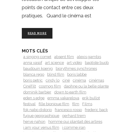
points de contact entre ces deux
pratiques. Quand le cinéma est
READ MORE
MOTS CLÉS
a singing comet
absent film
alexis gambis
anna vasof
art science
art vidéo
baptiste buob
baudouin koenig
biorythmes synchrones
blanca rego
blind film
boris labbe
boris petric
cindy lo
ciné
cinéma
cinémas
CinéTilt
cosmog film
daphne ou la belle plante
dominik barbier
down to earth film
eden s edge
emma vakarelova
erik bullot
festival
fille bionique film
film
Films
fok nabo distorio
francesco rosso
frederic back
fugue geographique
gerhard trem
herve nahon
homme qui plantait des arbres
i am your venus film
i comme iran