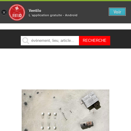
Ventilo
Voir
×
L´application gratuite - Android
MENU