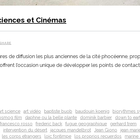
ciences et Cinémas
SHARE
res de diffusion les plus anciennes de la cité phocéenne, pr
 offrent l’occasion unique de développer les points de conta
art science
art vidéo
baptiste buob
baudouin koenig
biorythmes 
osmog film
daphne ou la belle plante
dominik barbier
down to eart
francesco rosso
frederic back
fugue geographique
gerhard trem
s
intervention du désert
jacques mandelbrot
Jean Giono
jean mari
les corps etrangers
loic fontimpe
los proprios recuerdos
marine