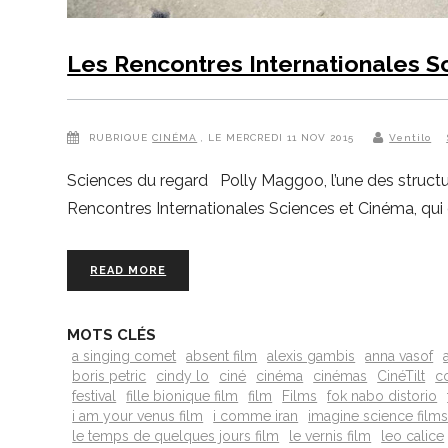
Les Rencontres Internationales S
RUBRIQUE
CINÉMA
, LE MERCREDI 11 NOV 2015
Ventilo
Sciences du regard Polly Maggoo, l’une des structu
Rencontres Internationales Sciences et Cinéma, qui
READ MORE
MOTS CLÉS
a singing comet
absent film
alexis gambis
anna vasof
boris petric
cindy lo
ciné
cinéma
cinémas
CinéTilt
c
festival
fille bionique film
film
Films
fok nabo distorio
i am your venus film
i comme iran
imagine science film
le temps de quelques jours film
le vernis film
leo calice