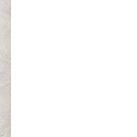
La Ville-sans-Nom, Marseille
dans la bouche de ceux qui
l’assassinent
de Bruno Le
Dantec