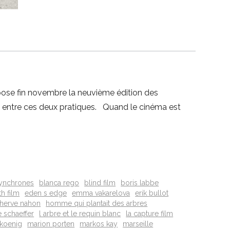
opose fin novembre la neuvième édition des
ct entre ces deux pratiques. Quand le cinéma est
synchrones
blanca rego
blind film
boris labbe
h film
eden s edge
emma vakarelova
erik bullot
herve nahon
homme qui plantait des arbres
e schaeffer
l arbre et le requin blanc
la capture film
 koenig
marion porten
markos kay
marseille