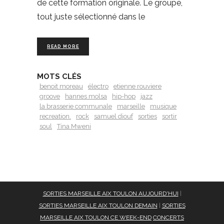
de cette formation originale. Le groupe,
tout juste sélectionné dans le
READ MORE
MOTS CLÉS
benoit moreau
électro
etienne rouviere
groove
hannes molsa
hip-hop
jazz
la brasserie communale
marseille
musique
recreation.
rock
samuel diouf
sorties
sortir
soul
Tina Mweni
SORTIES MARSEILLE AIX TOULON AUJOURD'HUI
|
SORTIES MARSEILLE AIX TOULON DEMAIN
|
SORTIES
MARSEILLE AIX TOULON CE WEEK-END
CONCERTS