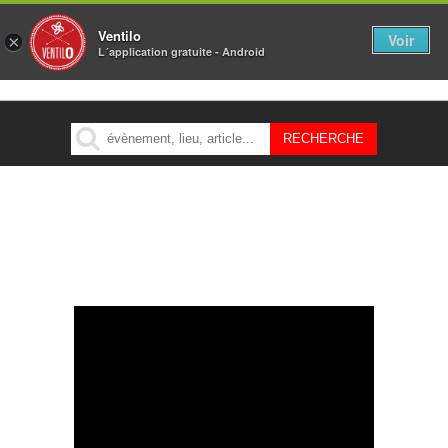
Ventilo
Voir
×
L´application gratuite - Android
MENU