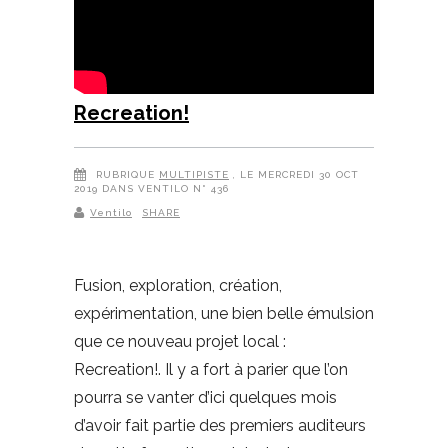
Recreation!
RUBRIQUE
MULTIPISTE
, LE MERCREDI 30 OCT
2019 DANS VENTILO N° 436
Ventilo
SHARE
Fusion, exploration, création,
expérimentation, une bien belle émulsion
que ce nouveau projet local :
Recreation!. Il y a fort à parier que l’on
pourra se vanter d’ici quelques mois
d’avoir fait partie des premiers auditeurs