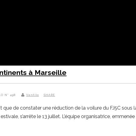
ntinents à Marseille
LO N° 498
Ventilo
SHARE
 que de constater une réduction de la voilure du FJ5C sous l
estivale, s’arrête le 13 juillet. L’équipe organisatrice, emmené