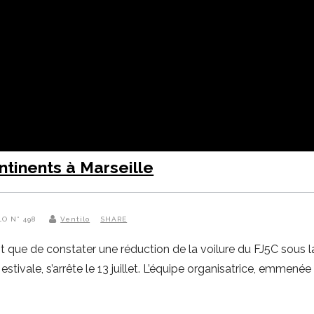
ntinents à Marseille
LO N° 498
Ventilo
SHARE
 que de constater une réduction de la voilure du FJ5C sous l
estivale, s’arrête le 13 juillet. L’équipe organisatrice, emmené