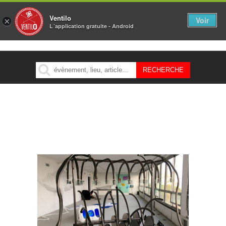
Ventilo
Voir
×
L´application gratuite - Android
MENU