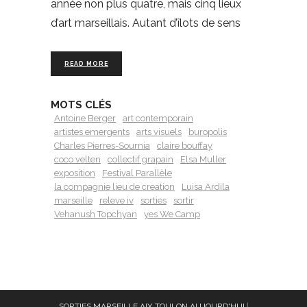
année non plus quatre, mais cinq lieux
d’art marseillais. Autant d’îlots de sens
READ MORE
MOTS CLÉS
Antoine Berger
art contemporain
artistes emergents
arts visuels
buropolis
Charles Pierres-Sournia
claire bouffay
coco velten
collectif grapain
Elsa Muller
exposition
Festival Parallèle
la compagnie lieu de creation
Luisa Ardila
marseille
releve iv
sorties
sortir
Vehanush Topchyan
yes We Camp
SORTIES MARSEILLE AIX TOULON AUJOURD'HUI
|