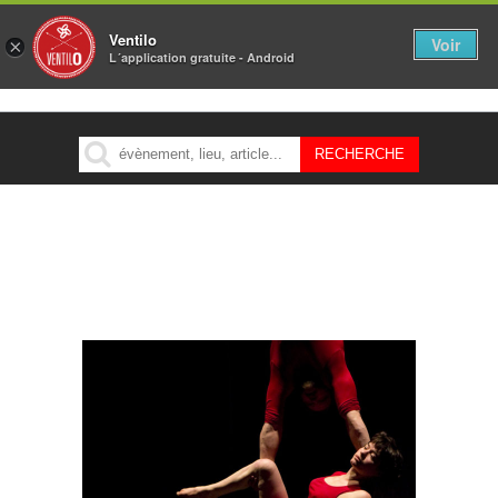
Ventilo
Voir
×
L´application gratuite - Android
MENU