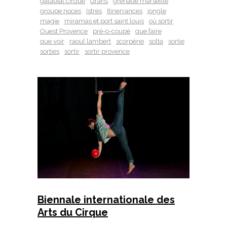
galapiat cirque
Grans
grenade marseille
groupe noces
Istres
Itinerrances
jongle
magie
miramas et port saint louis
où sortir
Ouest Provence
pré-o-coupé
que faire
que voir
raoul lambert
scorpène
solta
sortie
sorties
sortir
sortir provence
Biennale internationale des
Arts du Cirque