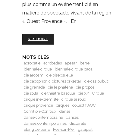
plus comme un événement clé en
matière de spectacle vivant de la région
« Ouest Provence ». En
READ MORE
MOTS CLÉS
acrobatie
acrobaties
apesar
berre
biennale cirque
biennale cirque paca
cie arcosm
cie bisepsuelle
cie cacophonic pictures orkestar
cie cas public
cie grenade
cie le phalène
cie propos
cie solta
cie théâtre bascule
cie XY
Cirque
cirque inextremiste
cirque le roux
cirque provence
cirques
collectif AOC
Cornillon-Confoux
danse
danse contemporaine
danses
danses contemporaines
disparate
étang de berre
Fos-sur-Mer
galapiat