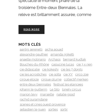
spectacle le moment phare de la
troisième Entre-deux Biennales. La
relève est brillamment assurée, comme
READ MORE
MOTS CLÉS
aanlig serenelli
aicha aouad
alexandre gauthier
amanda rigketti
anaelle molinario
Archaos
bernard kudlak
Bouches-du-Rhône
capucine lucas
cie 3 x rien
cie didascalie
cie kokeshi
cie les 7 doigts
cie les acrostiches
cie solta
cie XY
circo zoe
cirque eloize
cirque plume
collectif merken
entre deux biennales
festival les elancees
johann le guillerm
Le Silo
lonely circus
marion levy
marseille
natalie good
rachid ouramdane
scenes et cines ouest provence
sebastien le guen
sorties
sortir