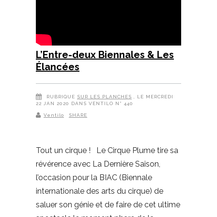
L’Entre-deux Biennales & Les
Élancées
RUBRIQUE
SUR LES PLANCHES
, LE MERCREDI
22 JAN 2020 DANS VENTILO N° 440
Ventilo
SHARE
Tout un cirque ! Le Cirque Plume tire sa
révérence avec La Dernière Saison,
l’occasion pour la BIAC (Biennale
internationale des arts du cirque) de
saluer son génie et de faire de cet ultime