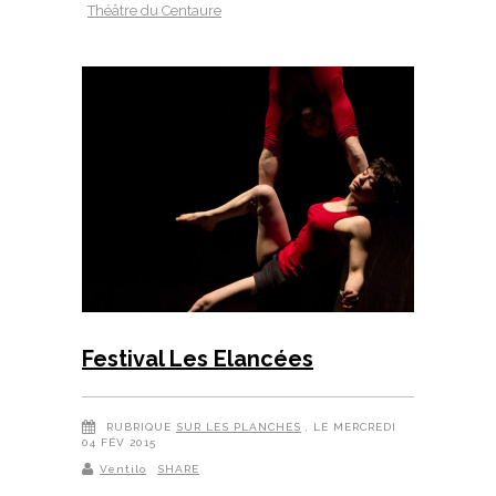
Théâtre du Centaure
Festival Les Elancées
RUBRIQUE
SUR LES PLANCHES
, LE MERCREDI
04 FÉV 2015
Ventilo
SHARE