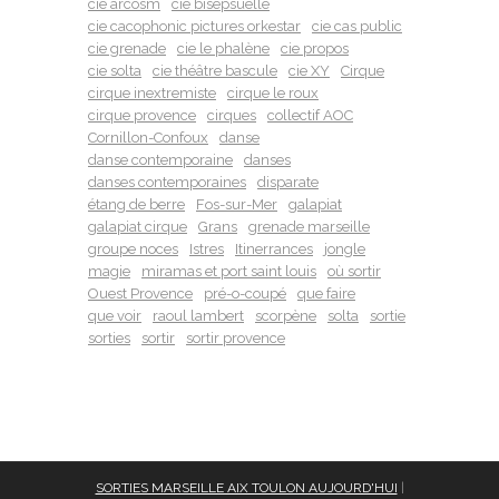
cie arcosm
cie bisepsuelle
cie cacophonic pictures orkestar
cie cas public
cie grenade
cie le phalène
cie propos
cie solta
cie théâtre bascule
cie XY
Cirque
cirque inextremiste
cirque le roux
cirque provence
cirques
collectif AOC
Cornillon-Confoux
danse
danse contemporaine
danses
danses contemporaines
disparate
étang de berre
Fos-sur-Mer
galapiat
galapiat cirque
Grans
grenade marseille
groupe noces
Istres
Itinerrances
jongle
magie
miramas et port saint louis
où sortir
Ouest Provence
pré-o-coupé
que faire
que voir
raoul lambert
scorpène
solta
sortie
sorties
sortir
sortir provence
SORTIES MARSEILLE AIX TOULON AUJOURD'HUI
|