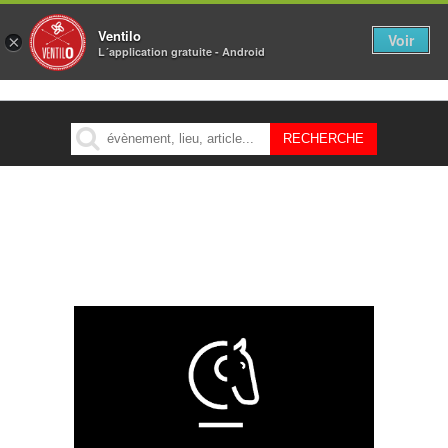
Ventilo
Voir
×
L´application gratuite - Android
MENU