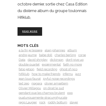
octobre dernier, sortie chez Casa Edition
du dixième album du groupe toulonnais
Hifiklub,
READ MORE
MOTS CLÉS
a la fin je l’espere
alain johannes
album
andre jaume
babe doll
charles berling
corse
Data
david shrigley
dickinson
don’t give up
double quartet
expérimental
faith no more
fatso jetson
field recording
ghost of nico
hifiklub
how to make friends
infernu
jazz
jean loup faurat
joyful noise recordings
led zep
niagara
olivier amsellem
Olivier Millagou
on dirait le sud
pendant que les champs brulent
pop
qualunquamente stracunghjucale
regis Laugier
rock
roddy bottum
slayer