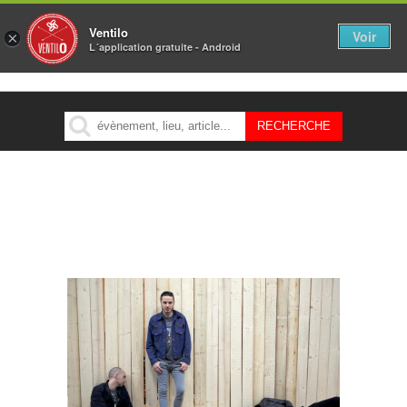
Ventilo
Voir
×
L´application gratuite - Android
MENU