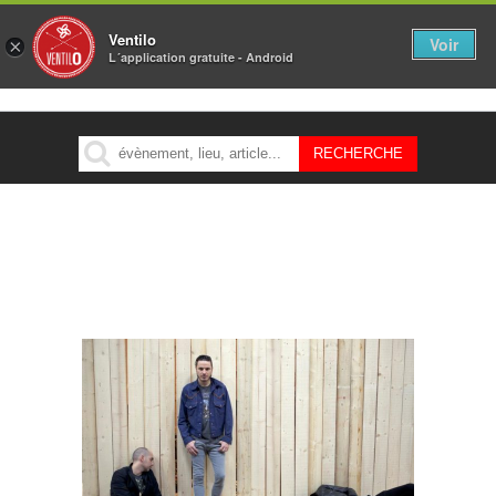
Ventilo
Voir
×
L´application gratuite - Android
MENU