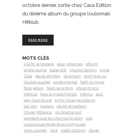
octobre dernier, sortie chez Casa Edition
du dixième album du groupe toulonnais
Hifiklub,
READ MORE
MOTS CLÉS
a la fin je l’espere
alain johannes
album
andre jaume
babe doll
charles berling
corse
Data
david shrigley
dickinson
don’t give up
double quartet
expérimental
faith no more
fatso jetson
field recording
ghost of nico
hifiklub
how to make friends
infernu
jazz
jean loup faurat
joyful noise recordings
led zep
niagara
olivier amsellem
Olivier Millagou
on dirait le sud
pendant que les champs brulent
pop
qualunquamente stracunghjucale
regis Laugier
rock
roddy bottum
slayer