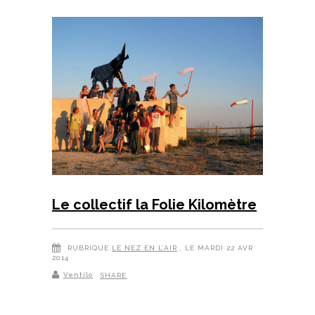
Le collectif la Folie Kilomètre
RUBRIQUE
LE NEZ EN L’AIR
, LE MARDI 22 AVR
2014
Ventilo
SHARE