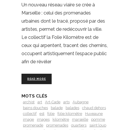
Un nouveau réseau viaire se crée à
Marseille : celui des promenades
urbaines dont le tracé, proposé par des
artistes, permet de redécouvrir la ville.
Le collectif la Folie Kilomètre est de
ceux qui arpentent, tracent des chemins,
occupent artistiquement l’espace public
afin de révéler
READ MORE
MOTS CLÉS
archist
art
Art-Cade
arts
Aubagne
bains douches
balade
balades
chaud dehors
collectif
est
folie
folie kilomètre
Huveaune
image
images
kilomètre
marseille
pomme
promenade
promenades
quartiers
saint loup