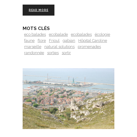
READ MORE
MOTS CLÉS
eco balades
ecobalade
ecobalades
écologie
faune
flore
Frioul
gabian
Hôpital Caroline
marseille
natural solutions
promenades
randonnée
sorties
sortir