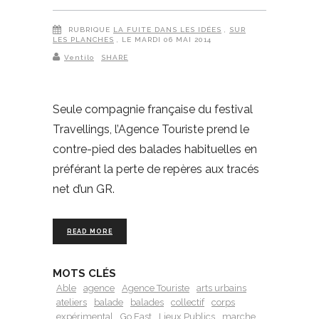
RUBRIQUE
LA FUITE DANS LES IDÉES
,
SUR
LES PLANCHES
, LE MARDI 06 MAI 2014
Ventilo
SHARE
Seule compagnie française du festival
Travellings, l’Agence Touriste prend le
contre-pied des balades habituelles en
préférant la perte de repères aux tracés
net d’un GR.
READ MORE
MOTS CLÉS
Able
agence
Agence Touriste
arts urbains
ateliers
balade
balades
collectif
corps
expérimental
Go East
Lieux Publics
marche