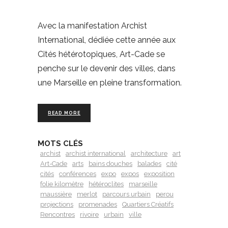
Avec la manifestation Archist
International, dédiée cette année aux
Cités hétérotopiques, Art-Cade se
penche sur le devenir des villes, dans
une Marseille en pleine transformation.
READ MORE
MOTS CLÉS
archist
archist international
architecture
art
Art-Cade
arts
bains douches
balades
cité
cités
conférences
expo
expos
exposition
folie kilomètre
hétéroclites
marseille
maussière
merlot
parcours urbain
perou
projections
promenades
Quartiers Créatifs
Rencontres
rivoire
urbain
ville