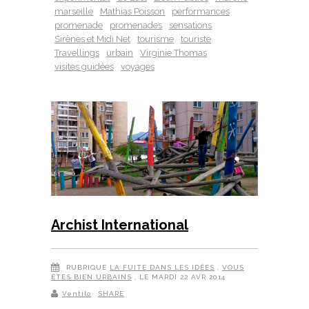
marseille
Mathias Poisson
performances
promenade
promenades
sensations
Sirènes et Midi Net
tourisme
touriste
Travellings
urbain
Virginie Thomas
visites guidées
voyages
Archist International
RUBRIQUE
LA FUITE DANS LES IDÉES
,
VOUS
ÊTES BIEN URBAINS
, LE MARDI 22 AVR 2014
Ventilo
SHARE