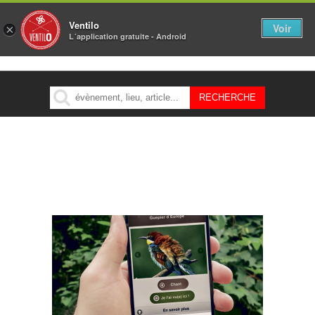
Ventilo
Voir
×
L´application gratuite - Android
MENU