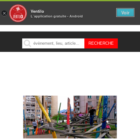
Ventilo
Voir
×
L´application gratuite - Android
MENU