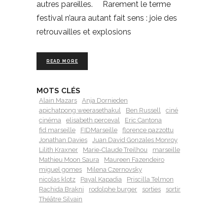
autres pareilles. Rarement le terme
festival n’aura autant fait sens : joie des
retrouvailles et explosions
READ MORE
MOTS CLÉS
Alain Mazars
Anja Dornieden
apichatpong weerasethakul
Ben Russell
ciné
cinéma
elisabeth perceval
Eric Cantona
fid marseille
FIDMarseille
florence pazzottu
Jonathan Davies
Juan David Gonzales Monroy
Lilith Kraxner
Marie-Claude Treilhou
marseille
Mathieu Moon Saura
Maureen Fazendeiro
miguel gomes
Milena Czernovsky
nicolas klotz
Payal Kapadia
Priscilla Telmon
Rachida Brakni
rodolphe burger
sorties
sortir
Théâtre Silvain