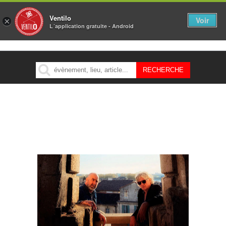
Ventilo
Voir
×
L´application gratuite - Android
MENU