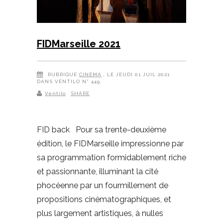
FIDMarseille 2021
RUBRIQUE
CINÉMA
, LE JEUDI 01 JUIL 2021
DANS VENTILO N° 449
Ventilo
SHARE
FID back Pour sa trente-deuxième
édition, le FIDMarseille impressionne par
sa programmation formidablement riche
et passionnante, illuminant la cité
phocéenne par un fourmillement de
propositions cinématographiques, et
plus largement artistiques, à nulles