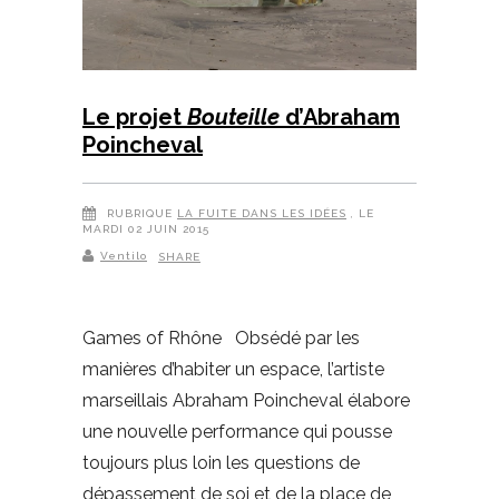
Le projet
Bouteille
d’Abraham
Poincheval
RUBRIQUE
LA FUITE DANS LES IDÉES
, LE
MARDI 02 JUIN 2015
Ventilo
SHARE
Games of Rhône Obsédé par les
manières d’habiter un espace, l’artiste
marseillais Abraham Poincheval élabore
une nouvelle performance qui pousse
toujours plus loin les questions de
dépassement de soi et de la place de