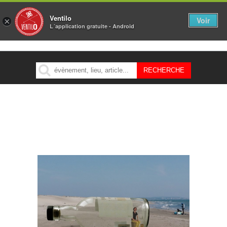
Ventilo
Voir
×
L´application gratuite - Android
MENU