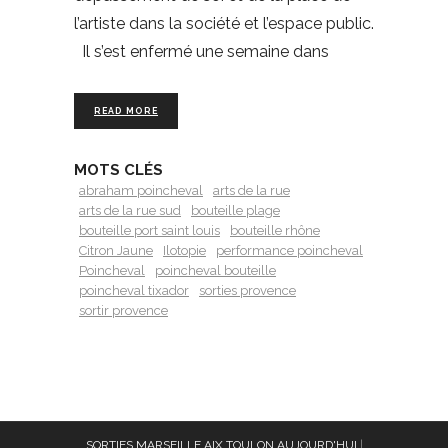
l’artiste dans la société et l’espace public.
Il s’est enfermé une semaine dans
READ MORE
MOTS CLÉS
abraham poincheval
arts de la rue
arts de la rue sud
bouteille plage
bouteille port saint louis
bouteille rhône
Citron Jaune
Ilotopie
performance poincheval
Poincheval
poincheval bouteille
poincheval tixador
sorties provence
sortir provence
SORTIES MARSEILLE AIX TOULON AUJOURD'HUI
|