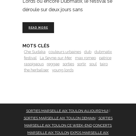
Lords ou encore Dubmatix, le festival se
déroule sur deux jours sans
READ MORE
MOTS CLÉS
Che Sudaka
couleurs urbaines
dub
dubmatix
festival
La Seyne-sur-Mer
max romeo
patrice
raspigaous
reggae
sorties
sortir
soul
tairo
the herbaliser
young lords
SORTIES MARSEILLE AIX TOULON AUJOURD'HUI
|
SORTIES MARSEILLE AIX TOULON DEMAIN
|
SORTIES
MARSEILLE AIX TOULON CE WEEK-END
CONCERTS
MARSEILLE AIX TOULON
EXPOS MARSEILLE AIX