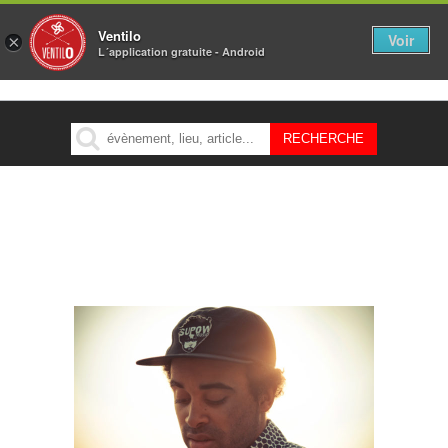
Ventilo
Voir
×
L´application gratuite - Android
MENU