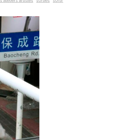
 ateliers artistes
sorties
sortir