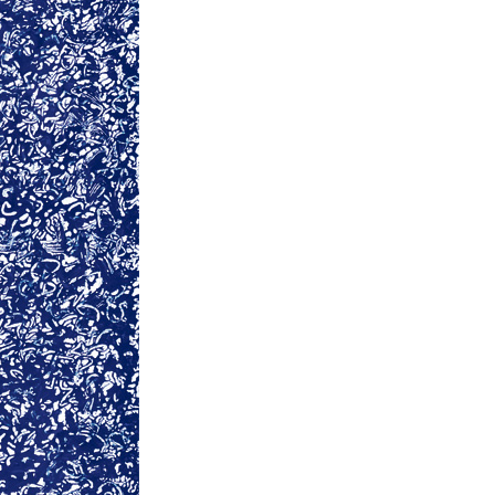
La Ville-sans-Nom, Marseille
dans la bouche de ceux qui
l’assassinent
de Bruno Le
Dantec