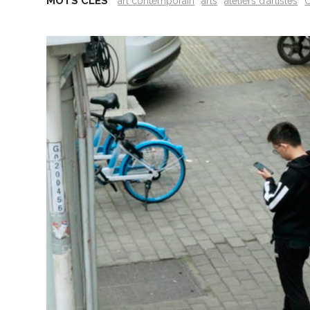
MOTS CLÉS
art contemporain
arts
ateliers d’artistes
C