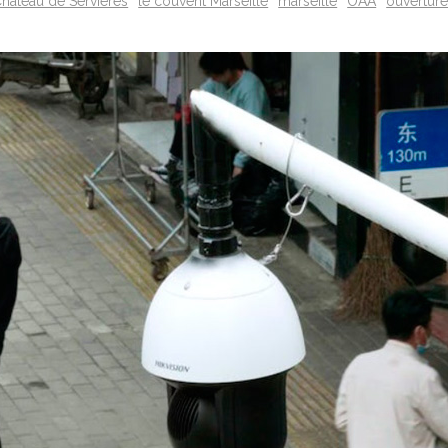
hâteau de Servières
le couvent Marseille
marseille
OAA
ouvertures