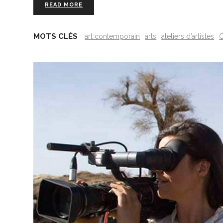
READ MORE
MOTS CLÉS
art contemporain
arts
ateliers d’artistes
C