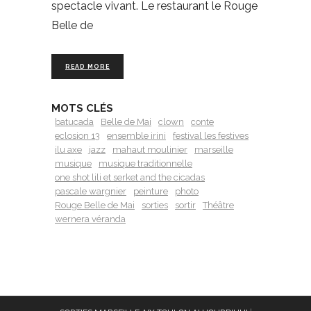
spectacle vivant. Le restaurant le Rouge
Belle de
READ MORE
MOTS CLÉS
batucada
Belle de Mai
clown
conte
eclosion 13
ensemble irini
festival les festives
ilu axe
jazz
mahaut moulinier
marseille
musique
musique traditionnelle
one shot lili et serket and the cicadas
pascale wargnier
peinture
photo
Rouge Belle de Mai
sorties
sortir
Théâtre
wernera véranda