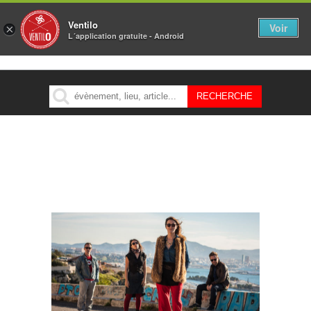
Ventilo
Voir
×
L´application gratuite - Android
MENU