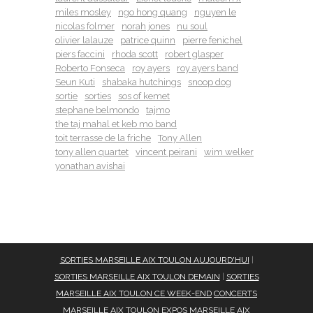
miles mosley
ngo hong quang
nguyen le
nicolas folmer
norah jones
nu soul
olivier lalauze
patrice quinn
pierre fenichel
piers faccini
rhoda scott
robert glasper
Roberto Fonseca
roy ayers
roy ayers band
Seun Kuti
shabaka hutchings
snoop dog
sortie
sorties
sos of kemet
stephane belmondo
tajmo
the taj mahal et keb mo band
toit terrasse de la friche
Tony Allen
tony allen quartet
vincent peirani
wim welker
yonathan avishai
SORTIES MARSEILLE AIX TOULON AUJOURD'HUI
|
SORTIES MARSEILLE AIX TOULON DEMAIN
|
SORTIES
MARSEILLE AIX TOULON CE WEEK-END
CONCERTS
MARSEILLE AIX TOULON
EXPOS MARSEILLE AIX