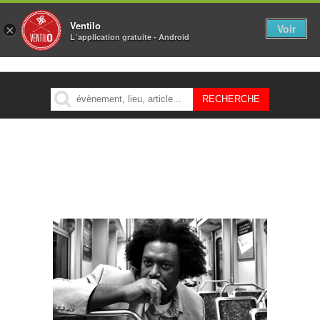
Ventilo
Voir
×
L´application gratuite - Android
MENU