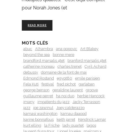
pour Norah Jones (et
READ MORE
MOTS CLÉS
abuc
Alhambra
ana popovic
Art Blakey
beyond the sea
bonne mere
brandford marsalis 4tet
branford marsalis 4tet
catherine moreau
charles trenet
Cyril Achard
debussy
domaine de la font de mai
Edmond Rostand
egypt80
emile parisien
Fela Kuti
festival
fred pichot
garlaban
george benson
geraldine laurent
groove
guillaume perret
ha noi duo
herbie Hancock
imany
impatients du jazz
Jacky Terrasson
jazz
joe zawinul
Joey calderazzo
kamasi washington
kamau daaood
karine bonnafous
keith jarret
Kendrick Lamar
kurt elling
la Friche
lady quartet
lagos
laurent dussutour
Lionel loueke
malcom x