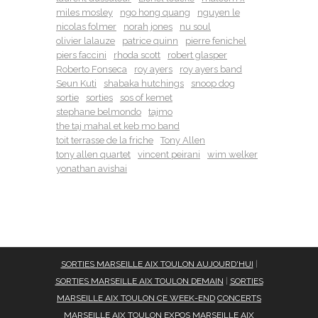
miles mosley
ngo hong quang
nguyen le
nicolas folmer
norah jones
nu soul
olivier lalauze
patrice quinn
pierre fenichel
piers faccini
rhoda scott
robert glasper
Roberto Fonseca
roy ayers
roy ayers band
Seun Kuti
shabaka hutchings
snoop dog
sortie
sorties
sos of kemet
stephane belmondo
tajmo
the taj mahal et keb mo band
toit terrasse de la friche
Tony Allen
tony allen quartet
vincent peirani
wim welker
yonathan avishai
SORTIES MARSEILLE AIX TOULON AUJOURD'HUI
|
SORTIES MARSEILLE AIX TOULON DEMAIN
|
SORTIES
MARSEILLE AIX TOULON CE WEEK-END
CONCERTS
MARSEILLE AIX TOULON
EXPOS MARSEILLE AIX