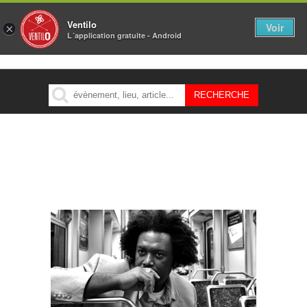
Ventilo
Voir
×
L´application gratuite - Android
MENU