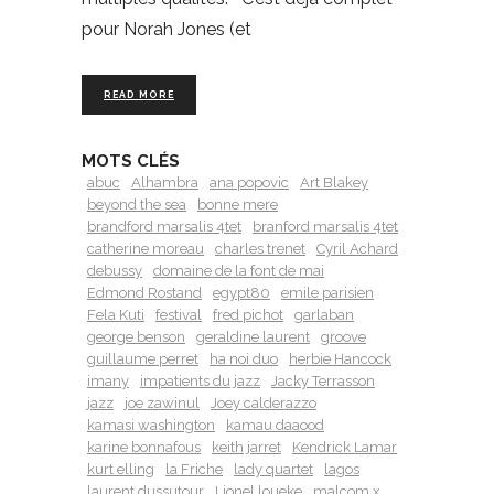
pour Norah Jones (et
READ MORE
MOTS CLÉS
abuc
Alhambra
ana popovic
Art Blakey
beyond the sea
bonne mere
brandford marsalis 4tet
branford marsalis 4tet
catherine moreau
charles trenet
Cyril Achard
debussy
domaine de la font de mai
Edmond Rostand
egypt80
emile parisien
Fela Kuti
festival
fred pichot
garlaban
george benson
geraldine laurent
groove
guillaume perret
ha noi duo
herbie Hancock
imany
impatients du jazz
Jacky Terrasson
jazz
joe zawinul
Joey calderazzo
kamasi washington
kamau daaood
karine bonnafous
keith jarret
Kendrick Lamar
kurt elling
la Friche
lady quartet
lagos
laurent dussutour
Lionel loueke
malcom x