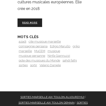
cultures musicales européennes. Elle
crée en 2018
READ MORE
MOTS CLÉS
azadi
cite musique marseille
compagnie persiana
Edigio Marullo
griko
marseille
MuCEM
musique
musique persanne
Ninfa Giannuzzi
pole des musiques du Monde
sahdi fathi
sorties
sortir
Valerio Daniele
SORTIES MARSEILLE AIX TOULON AUJOURD'HUI
|
SORTIES MARSEILLE AIX TOULON DEMAIN
|
SORTIES