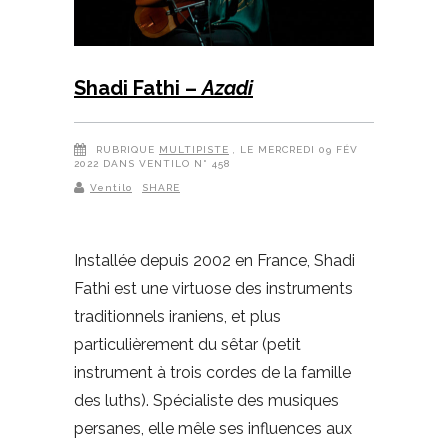
Shadi Fathi –
Azadi
RUBRIQUE
MULTIPISTE
, LE MERCREDI 09 FÉV
2022 DANS VENTILO N° 458
Ventilo
SHARE
Installée depuis 2002 en France, Shadi
Fathi est une virtuose des instruments
traditionnels iraniens, et plus
particulièrement du sêtar (petit
instrument à trois cordes de la famille
des luths). Spécialiste des musiques
persanes, elle mêle ses influences aux