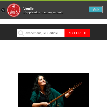
Ventilo
Voir
×
L´application gratuite - Android
MENU