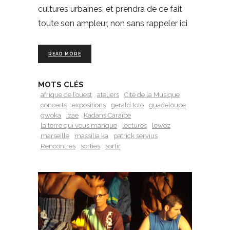
cultures urbaines, et prendra de ce fait
toute son ampleur, non sans rappeler ici
READ MORE
MOTS CLÉS
afrique de l’ouest
ateliers
Cité de la Musique
concerts
expositions
gerald toto
guadeloupe
gwoka
izae
Kadans Caraïbe
la terre qui vous manque
lectures
lewoz
marseille
massilia ka
patrick servius
Rencontres
sorties
sortir