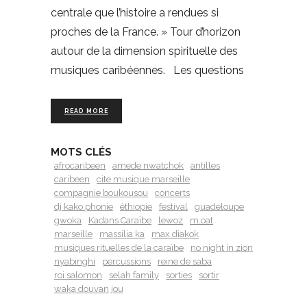
centrale que l’histoire a rendues si
proches de la France. » Tour d’horizon
autour de la dimension spirituelle des
musiques caribéennes. Les questions
READ MORE
MOTS CLÉS
afrocaribeen
amede nwatchok
antilles
caribeen
cite musique marseille
compagnie boukousou
concerts
dj kako phonie
éthiopie
festival
guadeloupe
gwoka
Kadans Caraïbe
lewoz
m.oat
marseille
massilia ka
max diakok
musiques rituelles de la caraïbe
no night in zion
nyabinghi
percussions
reine de saba
roi salomon
selah family
sorties
sortir
waka douvan jou