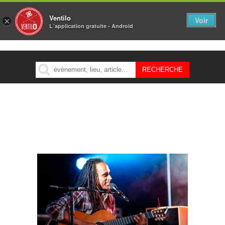
Ventilo
Voir
×
L´application gratuite - Android
MENU