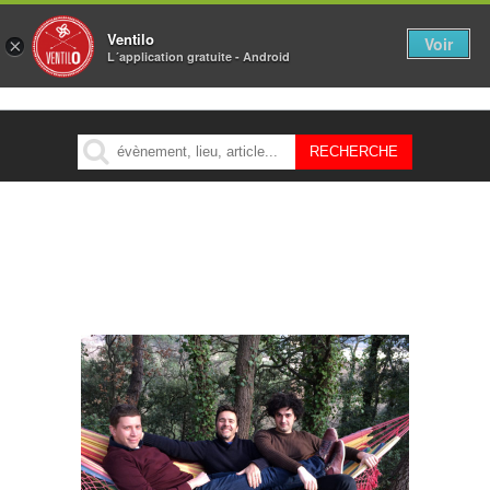
Ventilo
Voir
×
L´application gratuite - Android
MENU