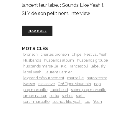
lancent leur label : Sounds Like Yeah !,
SLY de son petit nom. Interview
READ MORE
MOTS CLÉS
bronson
charles bronson
chips
Festival Yeah
Husbands
husbands album
husbands groupe
husbands marseille
Kid Francescoli
label sly
label yeah
Laurent Garnier
le grand détournement
marseille
narco terror
Nasser
nick cave
Oh! Tiger Mountain
pop
pop marseille
radiohead
scène pop marseille
simon nasser
sortie
sorties
sortir
sortir marseille
sounds like yeah
tuc
Yeah